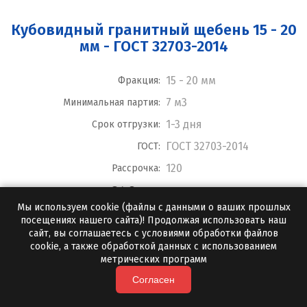
Кубовидный гранитный щебень 15 - 20
мм - ГОСТ 32703-2014
15 - 20 мм
Фракция:
7 м3
Минимальная партия:
1-3 дня
Срок отгрузки:
ГОСТ 32703-2014
ГОСТ:
120
Рассрочка:
640
руб./тонна
Мы используем cookie (файлы с данными о ваших прошлых
посещениях нашего сайта)! Продолжая использовать наш
ПОДРОБНЕЕ
сайт, вы соглашаетесь с условиями обработки файлов
cookie, а также обработкой данных с использованием
метрических программ
Согласен