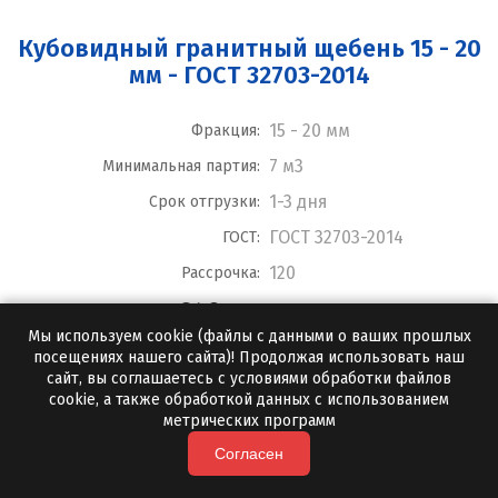
Кубовидный гранитный щебень 15 - 20
мм - ГОСТ 32703-2014
15 - 20 мм
Фракция:
7 м3
Минимальная партия:
1-3 дня
Срок отгрузки:
ГОСТ 32703-2014
ГОСТ:
120
Рассрочка:
640
руб./тонна
Мы используем cookie (файлы с данными о ваших прошлых
посещениях нашего сайта)! Продолжая использовать наш
ПОДРОБНЕЕ
сайт, вы соглашаетесь с условиями обработки файлов
cookie, а также обработкой данных с использованием
метрических программ
Согласен