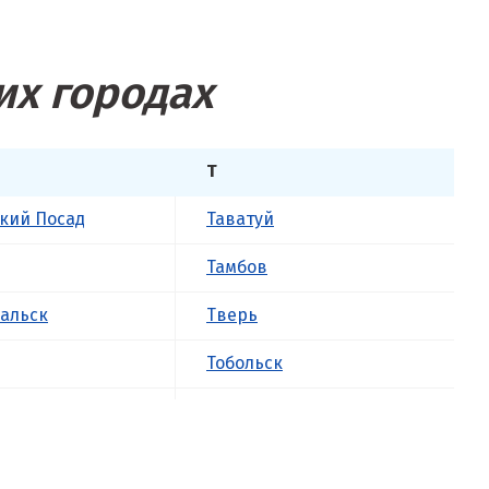
их городах
Т
кий Посад
Таватуй
Тамбов
альск
Тверь
Тобольск
к
Тольятти
ова
Томск