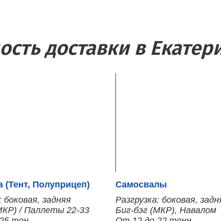
ость доставки в Екатер
 (Тент, Полуприцеп)
Самосвалы
: боковая, задняя
Разгрузка: боковая, задн
МКР) / Паллеты 22-33
Биг-бэг (МКР), Навалом
 25 тон
От 12 до 22 тонн