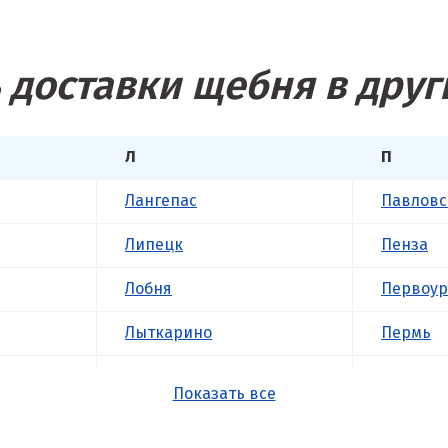
 доставки щебня в друг
Л
П
Лангепас
Павловс
Липецк
Пенза
Лобня
Первоур
Лыткарино
Пермь
Люберцы
Подольс
Показать все
М
Походил