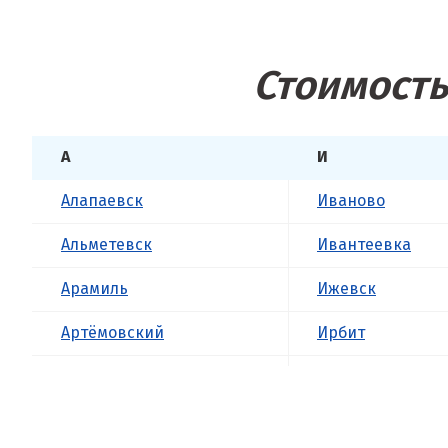
Стоимость
А
И
Алапаевск
Иваново
Альметевск
Ивантеевка
Арамиль
Ижевск
Артёмовский
Ирбит
Асбест
Иркутск
Б
Ишим