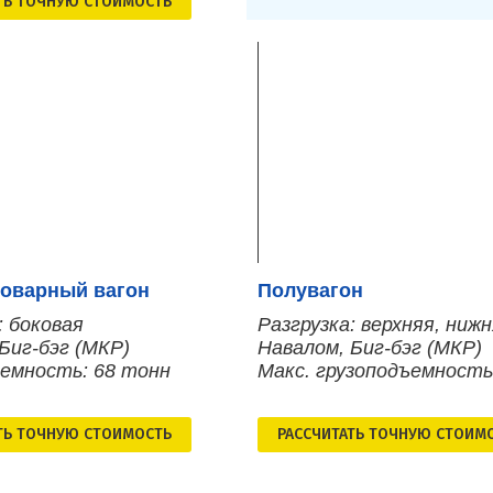
ТЬ ТОЧНУЮ СТОИМОСТЬ
оварный вагон
Полувагон
: боковая
Разгрузка: верхняя, ниж
Биг-бэг (МКР)
Навалом, Биг-бэг (МКР)
ъемность: 68 тонн
Макс. грузоподъемность
ТЬ ТОЧНУЮ СТОИМОСТЬ
РАСCЧИТАТЬ ТОЧНУЮ СТОИМ