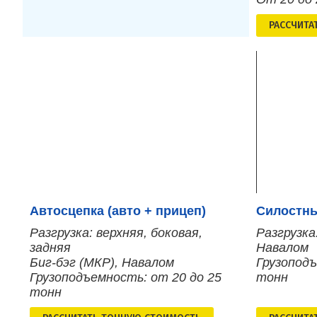
РАСCЧИТА
Автосцепка (авто + прицеп)
Силостны
Разгрузка: верхняя, боковая,
Разгрузка
задняя
Навалом
Биг-бэг (МКР), Навалом
Грузоподъ
Грузоподъемность: от 20 до 25
тонн
тонн