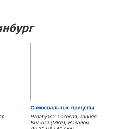
инбург
Самосвальные прицепы
яя
Разгрузка: боковая, задняя
Биг-бэг (МКР), Навалом
До 30 м3 / 40 тон