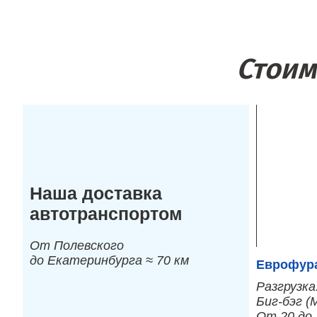
Стоим
Наша доставка
автотранспортом
От Полевского
до Екатеринбурга ≈ 70 км
Еврофура
Разгрузка
Биг-бэг (
От 20 до