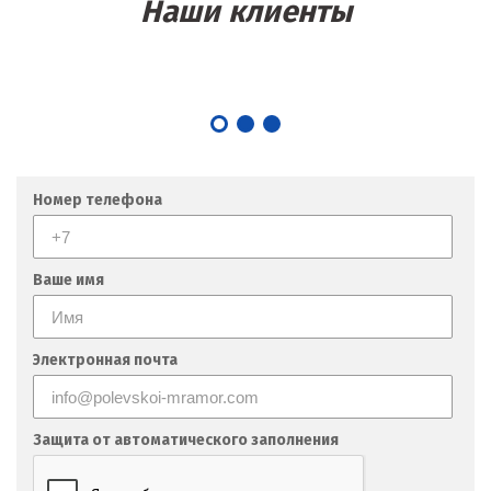
Наши клиенты
Дубна
Е
Егорьевск
Екатеринбург
Номер телефона
Еленинка
Ж
Ваше имя
Жуковский
И
Электронная почта
Иваново
Защита от автоматического заполнения
Ивантеевка