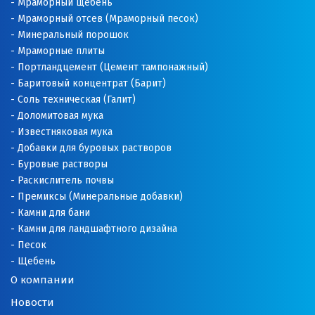
Камышлов
Мраморный щебень
Мраморный отсев (Мраморный песок)
Караганда
Минеральный порошок
Мраморные плиты
Качканар
Портландцемент (Цемент тампонажный)
Баритовый концентрат (Барит)
Кемерово
Соль техническая (Галит)
Доломитовая мука
Киров
Известняковая мука
Добавки для буровых растворов
Кировград
Буровые растворы
Раскислитель почвы
Клин
Премиксы (Минеральные добавки)
Камни для бани
Когалым
Камни для ландшафтного дизайна
Песок
Коелга
Щебень
Коломна
О компании
Новости
Королёв