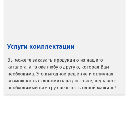
Владимир
Волгоград
Волгодонск
Услуги комплектации
Воронеж
Воскресенск
Вы можете заказать продукцию из нашего
каталога, а также любую другую, которая Вам
Д
необходима. Это выгодное решение и отличная
возможность сэкономить на доставке, ведь весь
Дегтярск
необходимый вам груз везется в одной машине!
Дмитров
Долгопрудный
Домодедово