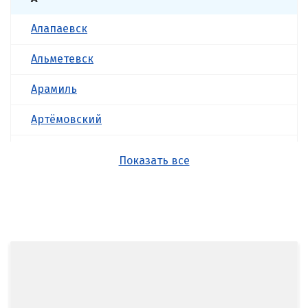
Алапаевск
Альметевск
Арамиль
Артёмовский
Асбест
Показать все
Б
Балашиха
Барнаул
Белгород
Берёзовский