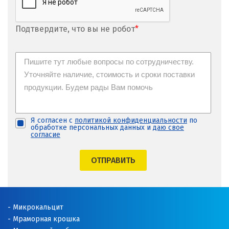
Ижевск
Ирбит
Подтвердите, что вы не робот
*
Иркутск
Ишим
К
Казань
Я согласен с
политикой конфиденциальности
по
обработке персональных данных и
даю свое
согласие
Калининград
ОТПРАВИТЬ
Калуга
Каменск-Уральский
Камышево
Микрокальцит
Мраморная крошка