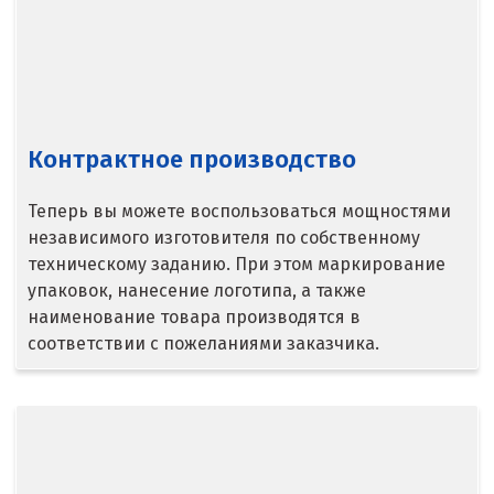
Бисерть
Богданович
Брянск
Контрактное производство
В
Теперь вы можете воспользоваться мощностями
Верхние Серги
независимого изготовителя по собственному
техническому заданию. При этом маркирование
Верхний Уфалей
упаковок, нанесение логотипа, а также
наименование товара производятся в
Верхняя Пышма
соответствии с пожеланиями заказчика.
Верхняя Салда
Видное
Владикавказ