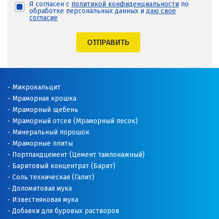
Я согласен с
политикой конфиденциальности
по
обработке персональных данных и
даю свое
согласие
ОТПРАВИТЬ
Микрокальцит
Мраморная крошка
Мраморный щебень
Мраморный отсев (Мраморный песок)
Минеральный порошок
Мраморные плиты
Портландцемент (Цемент тампонажный)
Баритовый концентрат (Барит)
Соль техническая (Галит)
Доломитовая мука
Известняковая мука
Добавки для буровых растворов