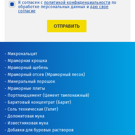
Я согласен с
политикой конфиденциальности
по
обработке персональных данных и
даю свое
согласие
ОТПРАВИТЬ
Микрокальцит
Мраморная крошка
Мраморный щебень
Мраморный отсев (Мраморный песок)
Минеральный порошок
Мраморные плиты
Портландцемент (Цемент тампонажный)
Баритовый концентрат (Барит)
Соль техническая (Галит)
Доломитовая мука
Известняковая мука
Добавки для буровых растворов