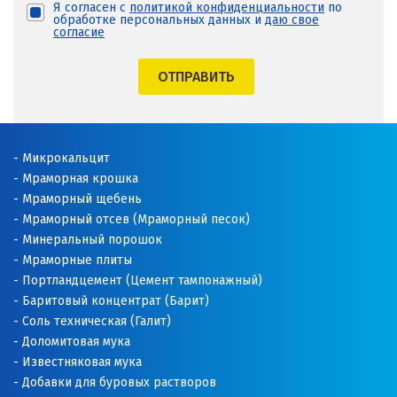
Я согласен с
политикой конфиденциальности
по
обработке персональных данных и
даю свое
согласие
ОТПРАВИТЬ
Микрокальцит
Мраморная крошка
Мраморный щебень
Мраморный отсев (Мраморный песок)
Минеральный порошок
Мраморные плиты
Портландцемент (Цемент тампонажный)
Баритовый концентрат (Барит)
Соль техническая (Галит)
Доломитовая мука
Известняковая мука
Добавки для буровых растворов