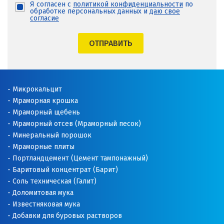
Я согласен с
политикой конфиденциальности
по
обработке персональных данных и
даю свое
согласие
ОТПРАВИТЬ
Микрокальцит
Мраморная крошка
Мраморный щебень
Мраморный отсев (Мраморный песок)
Минеральный порошок
Мраморные плиты
Портландцемент (Цемент тампонажный)
Баритовый концентрат (Барит)
Соль техническая (Галит)
Доломитовая мука
Известняковая мука
Добавки для буровых растворов