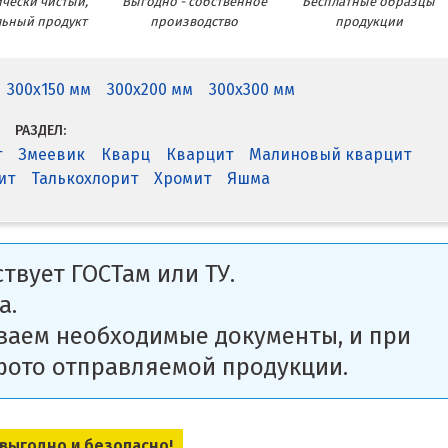
чески чистый,
Выгодно - собственное
Бесплатные образцы
льный продукт
производство
продукции
300x150 мм
300x200 мм
300x300 мм
РАЗДЕЛ:
т
Змеевик
Кварц
Кварцит
Малиновый кварцит
ит
Талькохлорит
Хромит
Яшма
твует ГОСТам или ТУ.
а.
ваем необходимые документы, и при
фото отправляемой продукции.
 выгодно и безопасно!