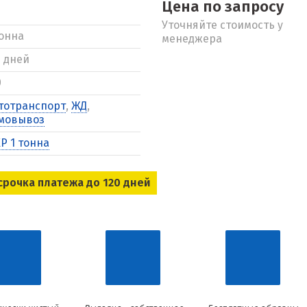
Цена по запросу
Уточняйте стоимость у
тонна
менеджера
5 дней
0
тотранспорт
,
ЖД
,
мовывоз
Р 1 тонна
срочка платежа до 120 дней