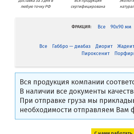
Доставка за 3 дня в
Вся продукция
Экологи
любую точку РФ
сертифицирована
натура
Все
90x90 мм
ФРАКЦИЯ:
Все
Габбро — диабаз
Диорит
Жадеи
Пироксенит
Порфир
Вся продукция компании соответс
В наличии все документы качеств
При отправке груза мы приклады
необходимости отправляем Вам 
С нами работать