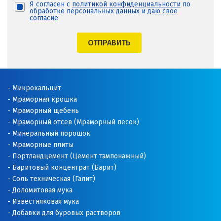
Я согласен с
политикой конфиденциальности
по
обработке персональных данных и
даю свое
согласие
ОТПРАВИТЬ
Микрокальцит
Мраморная крошка
Мраморный щебень
Мраморный отсев (Мраморный песок)
Минеральный порошок
Мраморные плиты
Портландцемент (Цемент тампонажный)
Баритовый концентрат (Барит)
Соль техническая (Галит)
Доломитовая мука
Известняковая мука
Добавки для буровых растворов