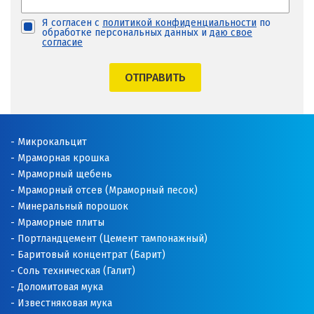
Я согласен с
политикой конфиденциальности
по
обработке персональных данных и
даю свое
согласие
ОТПРАВИТЬ
Микрокальцит
Мраморная крошка
Мраморный щебень
Мраморный отсев (Мраморный песок)
Минеральный порошок
Мраморные плиты
Портландцемент (Цемент тампонажный)
Баритовый концентрат (Барит)
Соль техническая (Галит)
Доломитовая мука
Известняковая мука