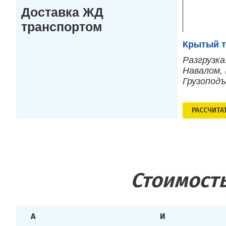
Доставка ЖД
транспортом
Крытый т
Разгрузка
Навалом, 
Грузопод
РАСCЧИТА
Стоимость
А
И