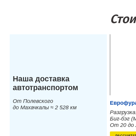
Стои
Наша доставка
автотранспортом
От Полевского
Еврофура
до Махачкалы ≈ 2 528 км
Разгрузка
Биг-бэг (
От 20 до