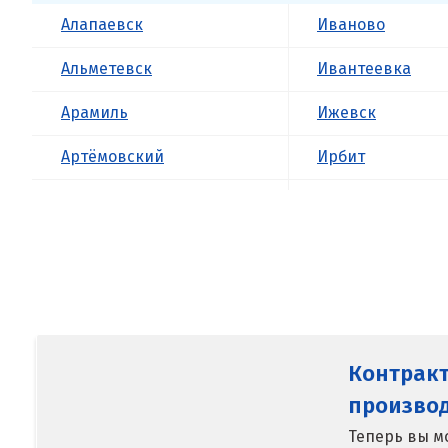
Алапаевск
Иваново
Альметевск
Ивантеевка
Арамиль
Ижевск
Артёмовский
Ирбит
Асбест
Иркутск
Б
Ишим
Балашиха
К
Барнаул
Казань
Контрак
Белгород
Калининград
произво
Берёзовский
Калуга
Теперь вы м