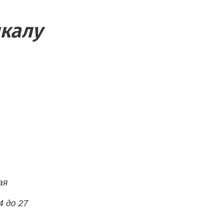
чкалу
ая
4 до 27