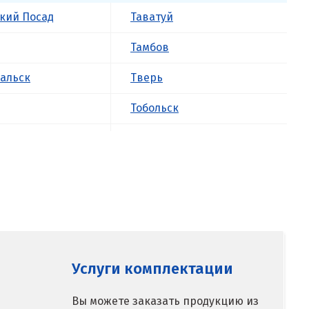
кий Посад
Таватуй
Тамбов
альск
Тверь
Тобольск
к
Тольятти
ова
Томск
Троицк
о
Тула
ск
Тюмень
Услуги комплектации
У
Вы можете заказать продукцию из