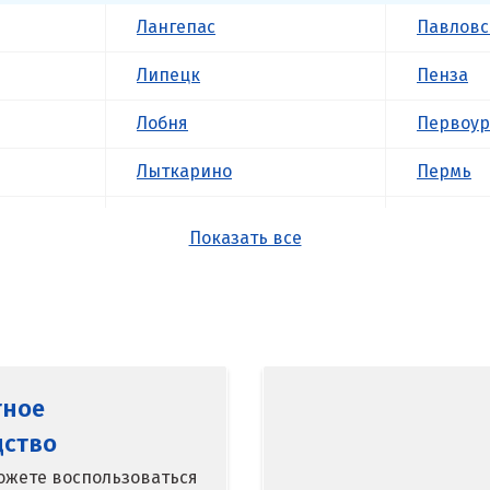
Лангепас
Павловс
Липецк
Пенза
Лобня
Первоур
Лыткарино
Пермь
Люберцы
Подольс
Показать все
М
Походил
Магнитогорск
Псков
Махачкала
Пушкин
Мегион
тное
Пятигор
Медведевка
дство
Р
ожете воспользоваться
Москва