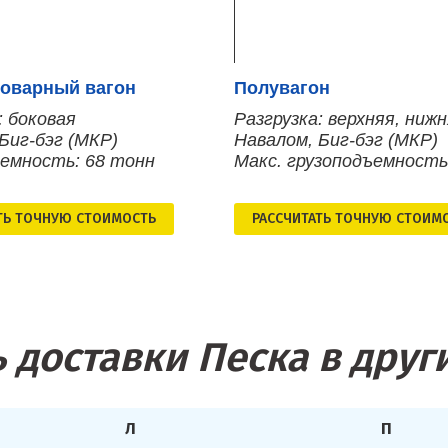
оварный вагон
Полувагон
: боковая
Разгрузка: верхняя, ниж
Биг-бэг (МКР)
Навалом, Биг-бэг (МКР)
ъемность: 68 тонн
Макс. грузоподъемность
ТЬ ТОЧНУЮ СТОИМОСТЬ
РАСCЧИТАТЬ ТОЧНУЮ СТОИМ
 доставки Песка в друг
Л
П