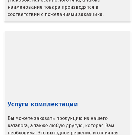
наименование товара производятся в
Верхняя Пышма
соответствии с пожеланиями заказчика.
Верхняя Салда
Видное
Владикавказ
Владимир
Волгоград
Волгодонск
Услуги комплектации
Воронеж
Воскресенск
Вы можете заказать продукцию из нашего
каталога, а также любую другую, которая Вам
Д
необходима. Это выгодное решение и отличная