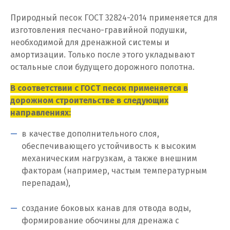
Жуковский
Природный песок ГОСТ 32824-2014 применяется для
изготовления песчано-гравийной подушки,
И
необходимой для дренажной системы и
Иваново
амортизации. Только после этого укладывают
остальные слои будущего дорожного полотна.
Ивантеевка
В соответствии с ГОСТ песок применяется в
Ижевск
дорожном строительстве в следующих
направлениях:
Ирбит
в качестве дополнительного слоя,
Иркутск
обеспечивающего устойчивость к высоким
механическим нагрузкам, а также внешним
Ишим
факторам (например, частым температурным
перепадам),
К
создание боковых канав для отвода воды,
Казань
формирование обочины для дренажа с