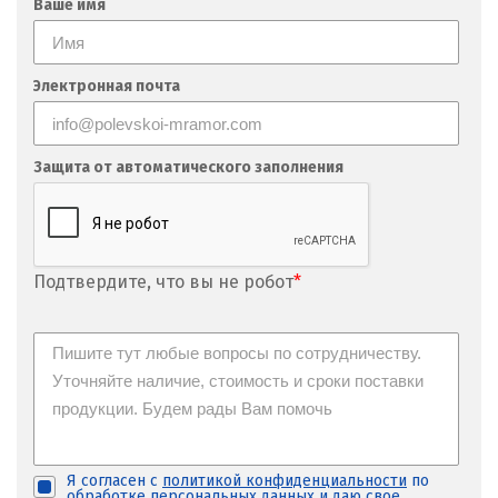
Ваше имя
М
Магнитогорск
Электронная почта
Махачкала
Мегион
Защита от автоматического заполнения
Медведевка
Москва
Подтвердите, что вы не робот
*
Мытищи
Н
Набарежные Челны
Надым
Я согласен с
политикой конфиденциальности
по
обработке персональных данных и
даю свое