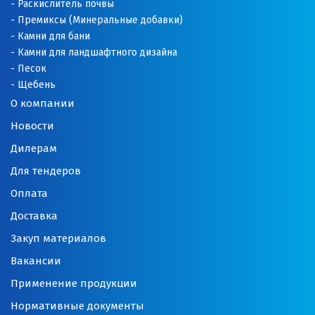
Раскислитель почвы
Премиксы (Минеральные добавки)
Новоуральск
Камни для бани
Камни для ландшафтного дизайна
Новоуткинск
Песок
Щебень
Новый Уренгой
О компании
Ногинск
Новости
Дилерам
Ноябрьск
Для тендеров
Нягань
Оплата
О
Доставка
Закуп материалов
Одинцово
Вакансии
Омск
Применение продукции
Орел
Нормативные документы