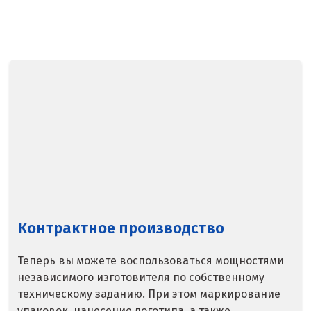
Балашиха
Барнаул
Белгород
Берёзовский
Бисерть
Богданович
Брянск
Контрактное производство
В
Теперь вы можете воспользоваться мощностями
Верхние Серги
независимого изготовителя по собственному
техническому заданию. При этом маркирование
Верхний Уфалей
упаковок, нанесение логотипа, а также