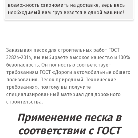
возможность сэкономить на доставке, ведь весь
Дегтярск
необходимый вам груз везется в одной машине!
Дмитров
Долгопрудный
Домодедово
Заказывая песок для строительных работ ГОСТ
32824-2014, вы выбираете высокое качество и 100%
Дубна
безопасность. Он полностью соответствует
требованиям ГОСТ «Дороги автомобильные общего
Е
пользования. Песок природный. Технические
требования», поэтому вы получите
Егорьевск
специализированный материал для дорожного
строительства.
Екатеринбург
Применение песка в
Еленинка
соответствии с ГОСТ
Ж