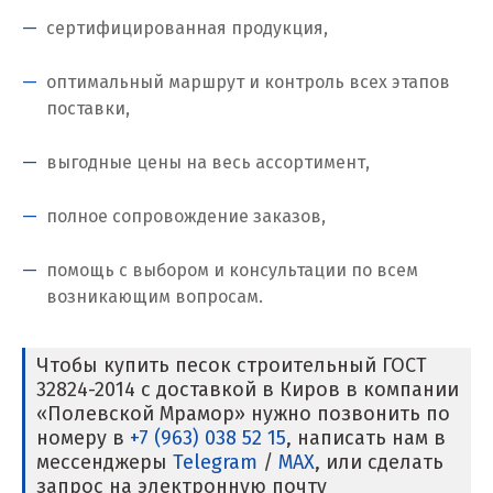
сертифицированная продукция,
Когалым
Коелга
оптимальный маршрут и контроль всех этапов
поставки,
Коломна
выгодные цены на весь ассортимент,
Королёв
полное сопровождение заказов,
Кострома
помощь с выбором и консультации по всем
Красногорск
возникающим вопросам.
Краснодар
Чтобы купить песок строительный ГОСТ
Краснотурьинск
32824-2014 с доставкой в Киров в компании
«Полевской Мрамор» нужно позвонить по
Красноуфимск
номеру в
+7 (963) 038 52 15
, написать нам в
мессенджеры
Telegram
/
MAX
, или сделать
Красноярск
запрос на электронную почту