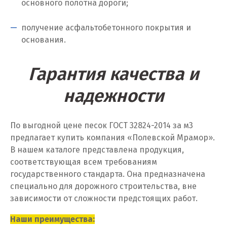
основного полотна дороги;
Калининград
Калуга
получение асфальтобетонного покрытия и
основания.
Каменск-Уральский
Гарантия качества и
Камышево
надежности
Камышлов
Караганда
По выгодной цене песок ГОСТ 32824-2014 за м
3
предлагает купить компания «Полевской Мрамор».
Качканар
В нашем каталоге представлена продукция,
Кемерово
соответствующая всем требованиям
государственного стандарта. Она предназначена
Киров
специально для дорожного строительства, вне
Кировград
зависимости от сложности предстоящих работ.
Клин
Наши преимущества: