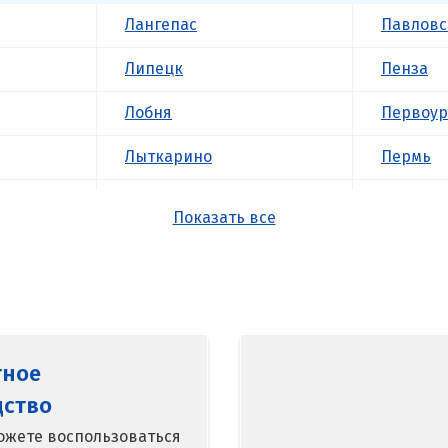
Лангепас
Павловс
Липецк
Пенза
Лобня
Первоур
Лыткарино
Пермь
Люберцы
Подольс
Показать все
М
Походил
Магнитогорск
Псков
Махачкала
Пушкин
тное
Мегион
Пятигор
дство
Медведевка
Р
ожете воспользоваться
кий