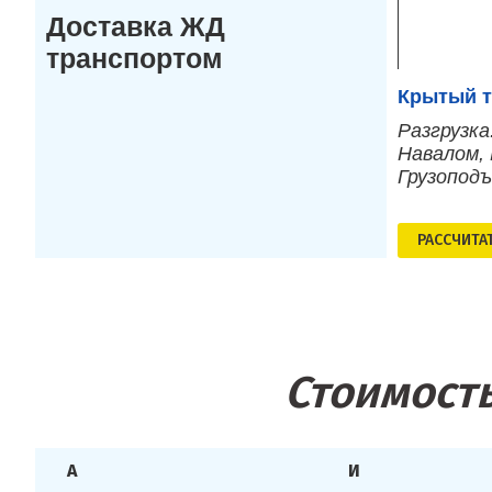
Доставка ЖД
транспортом
Крытый т
Разгрузка
Навалом, 
Грузопод
РАСCЧИТА
Стоимость
А
И