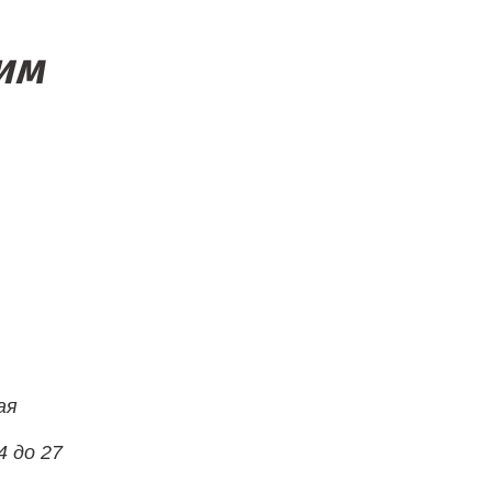
им
ая
4 до 27