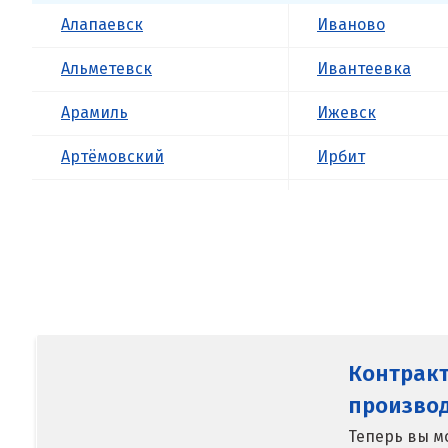
Алапаевск
Иваново
Альметевск
Ивантеевка
Арамиль
Ижевск
Артёмовский
Ирбит
Асбест
Иркутск
Ишим
Б
К
Балашиха
Казань
Барнаул
Калининград
Контрак
Белгород
Калуга
произво
Берёзовский
Теперь вы м
Каменск-Уральс