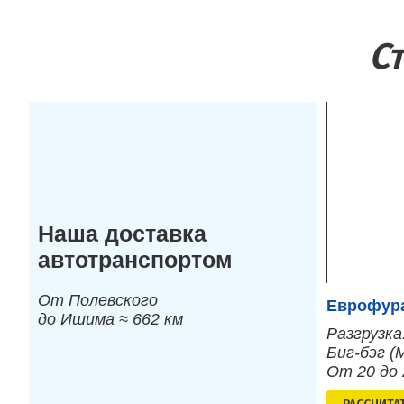
С
Наша доставка
автотранспортом
От Полевского
Еврофура
до Ишима ≈ 662 км
Разгрузка
Биг-бэг (
От 20 до