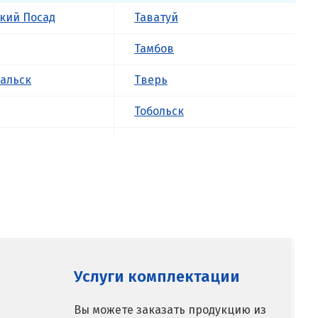
кий Посад
Таватуй
Тамбов
альск
Тверь
Тобольск
к
Тольятти
ова
Томск
Троицк
о
Тула
ск
Тюмень
Услуги комплектации
У
Вы можете заказать продукцию из