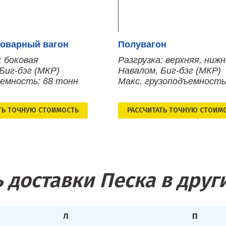
оварный вагон
Полувагон
: боковая
Разгрузка: верхняя, ниж
Биг-бэг (МКР)
Навалом, Биг-бэг (МКР)
ъемность: 68 тонн
Макс. грузоподъемность
ТЬ ТОЧНУЮ СТОИМОСТЬ
РАСCЧИТАТЬ ТОЧНУЮ СТОИМ
 доставки Песка в друг
Л
П