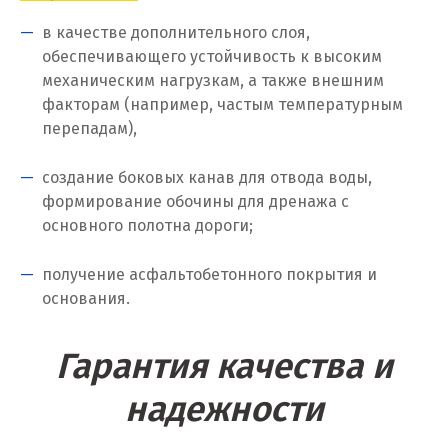
Ирбит
в качестве дополнительного слоя,
Иркутск
обеспечивающего устойчивость к высоким
механическим нагрузкам, а также внешним
Ишим
факторам (например, частым температурным
перепадам),
К
создание боковых канав для отвода воды,
Казань
формирование обочины для дренажа с
основного полотна дороги;
Калининград
Калуга
получение асфальтобетонного покрытия и
основания.
Каменск-Уральский
Камышево
Гарантия качества и
Камышлов
надежности
Караганда