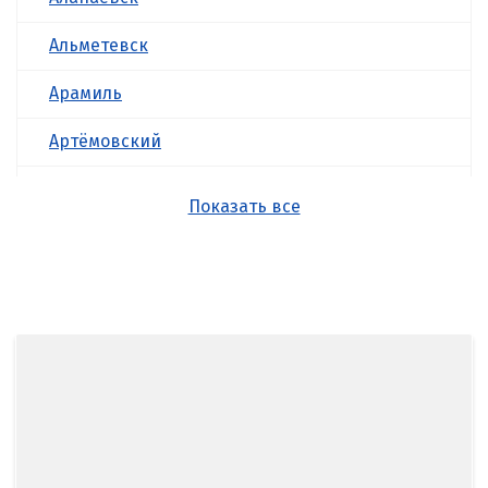
Альметевск
Арамиль
Артёмовский
Асбест
Показать все
Б
Балашиха
Барнаул
Белгород
Берёзовский
Бисерть