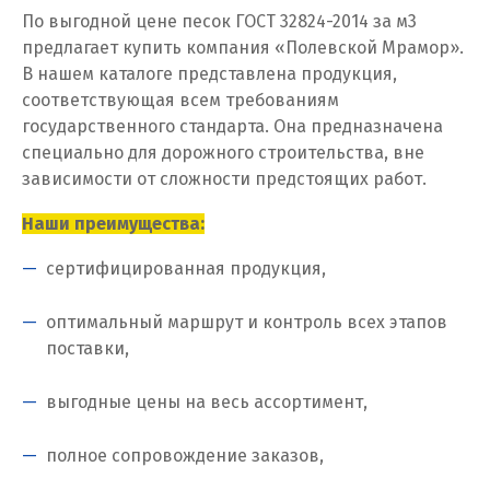
По выгодной цене песок ГОСТ 32824-2014 за м
3
Качканар
предлагает купить компания «Полевской Мрамор».
В нашем каталоге представлена продукция,
Кемерово
соответствующая всем требованиям
Киров
государственного стандарта. Она предназначена
специально для дорожного строительства, вне
Кировград
зависимости от сложности предстоящих работ.
Клин
Наши преимущества:
сертифицированная продукция,
Когалым
Коелга
оптимальный маршрут и контроль всех этапов
поставки,
Коломна
выгодные цены на весь ассортимент,
Королёв
полное сопровождение заказов,
Кострома