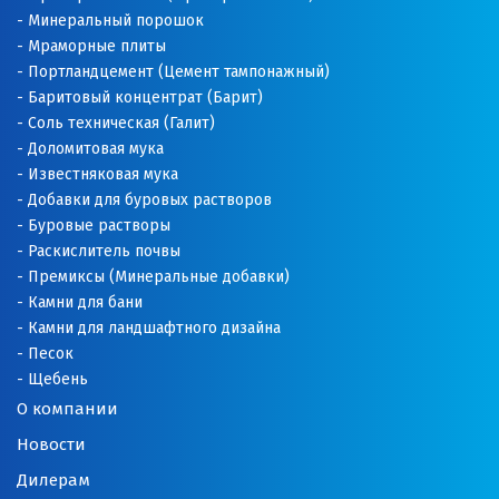
Минеральный порошок
Новгород
Мраморные плиты
Портландцемент (Цемент тампонажный)
Новокоалиновый
Баритовый концентрат (Барит)
Соль техническая (Галит)
Новокузнецк
Доломитовая мука
Известняковая мука
Новороссийск
Добавки для буровых растворов
Буровые растворы
Новосибирск
Раскислитель почвы
Премиксы (Минеральные добавки)
Новоуральск
Камни для бани
Камни для ландшафтного дизайна
Новоуткинск
Песок
Щебень
Новый Уренгой
О компании
Ногинск
Новости
Дилерам
Ноябрьск