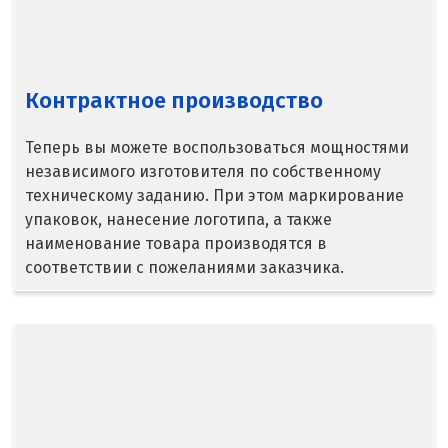
Богданович
Брянск
Контрактное производство
В
Теперь вы можете воспользоваться мощностями
Верхние Серги
независимого изготовителя по собственному
техническому заданию. При этом маркирование
Верхний Уфалей
упаковок, нанесение логотипа, а также
наименование товара производятся в
Верхняя Пышма
соответствии с пожеланиями заказчика.
Верхняя Салда
Видное
Владикавказ
Владимир