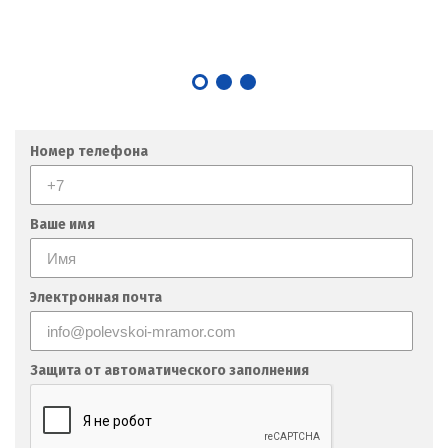
Лангепас
Липецк
Лобня
Лыткарино
Номер телефона
Люберцы
Ваше имя
М
Магнитогорск
Электронная почта
Махачкала
Мегион
Защита от автоматического заполнения
Медведевка