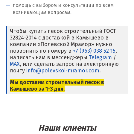
помощь с выбором и консультации по всем
Красногорск
возникающим вопросам.
Краснодар
Чтобы купить песок строительный ГОСТ
Краснотурьинск
32824-2014 с доставкой в Камышево в
компании «Полевской Мрамор» нужно
Красноуфимск
позвонить по номеру в
+7 (963) 038 52 15
,
написать нам в мессенджеры
Telegram
/
Красноярск
MAX
, или сделать запрос на электронную
почту
info@polevskoi-mramor.com
.
Крым
Мы доставим строительный песок в
Кузино
Камышево
за 1-3 дня.
Курск
Кушва
Л
Наши клиенты