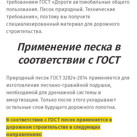
требованиям ГОСТ «Дороги автомобильные общего
Е
пользования. Песок природный. Технические
требования», поэтому вы получите
Егорьевск
специализированный материал для дорожного
строительства.
Екатеринбург
Применение песка в
Еленинка
соответствии с ГОСТ
Ж
Жуковский
Природный песок ГОСТ 32824-2014 применяется для
изготовления песчано-гравийной подушки,
И
необходимой для дренажной системы и
Иваново
амортизации. Только после этого укладывают
остальные слои будущего дорожного полотна.
Ивантеевка
В соответствии с ГОСТ песок применяется в
Ижевск
дорожном строительстве в следующих
направлениях: