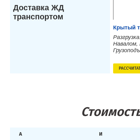
Доставка ЖД
транспортом
Крытый т
Разгрузка
Навалом, 
Грузопод
РАСCЧИТА
Стоимость
А
И