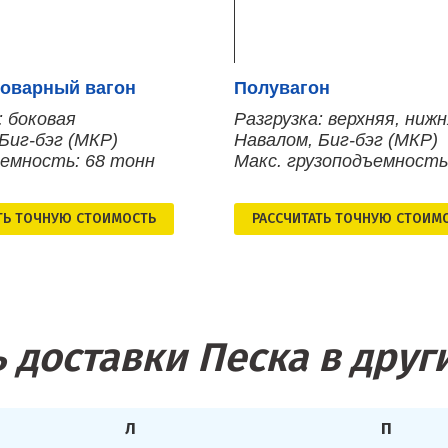
оварный вагон
Полувагон
: боковая
Разгрузка: верхняя, ниж
Биг-бэг (МКР)
Навалом, Биг-бэг (МКР)
ъемность: 68 тонн
Макс. грузоподъемность
ТЬ ТОЧНУЮ СТОИМОСТЬ
РАСCЧИТАТЬ ТОЧНУЮ СТОИМ
 доставки Песка в друг
Л
П