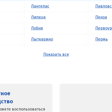
Лангепас
Павловс
Липецк
Пенза
Лобня
Первоур
Лыткарино
Пермь
Люберцы
Подольс
Показать все
М
Походил
Магнитогорск
Псков
Махачкала
Пушкин
тное
Мегион
Пятигор
дство
Медведевка
Р
ожете воспользоваться