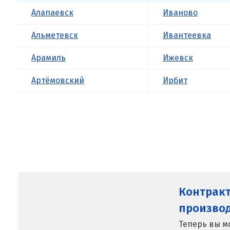
Алапаевск
Иваново
Альметевск
Ивантеевка
Арамиль
Ижевск
Артёмовский
Ирбит
Асбест
Иркутск
Б
Ишим
Балашиха
К
Барнаул
Казань
Контрак
Белгород
Калининград
произво
Берёзовский
Калуга
Теперь вы м