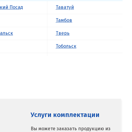
кий Посад
Таватуй
Тамбов
альск
Тверь
Тобольск
к
Тольятти
ова
Томск
Троицк
о
Тула
ск
Тюмень
Услуги комплектации
У
Вы можете заказать продукцию из