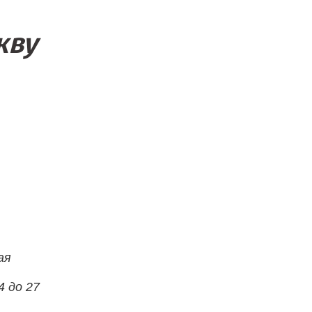
кву
ая
4 до 27