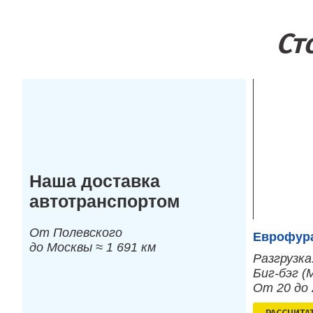
Ст
Наша доставка
автотранспортом
От Полевского
Еврофура
до Москвы ≈ 1 691 км
Разгрузка
Биг-бэг (
От 20 до