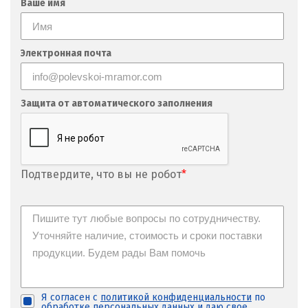
Ваше имя
М
Магнитогорск
Электронная почта
Махачкала
Мегион
Защита от автоматического заполнения
Медведевка
Москва
Подтвердите, что вы не робот
*
Мытищи
Н
Набарежные Челны
Надым
Я согласен с
политикой конфиденциальности
по
обработке персональных данных и
даю свое