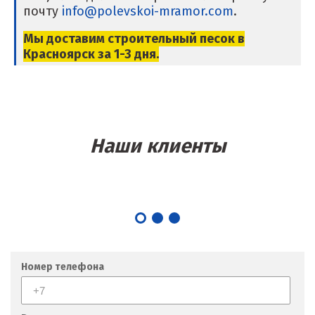
почту
info@polevskoi-mramor.com
.
Крым
Мы доставим строительный песок в
Кузино
Красноярск
за 1-3 дня.
Курск
Кушва
Л
Наши клиенты
Лангепас
Липецк
Лобня
Лыткарино
Номер телефона
Люберцы