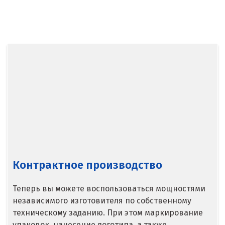
Балашиха
Барнаул
Белгород
Берёзовский
Бисерть
Богданович
Брянск
Контрактное производство
В
Теперь вы можете воспользоваться мощностями
Верхние Серги
независимого изготовителя по собственному
техническому заданию. При этом маркирование
Верхний Уфалей
упаковок, нанесение логотипа, а также