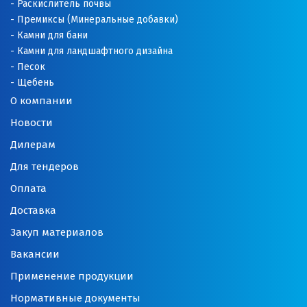
Раскислитель почвы
Премиксы (Минеральные добавки)
Новоуральск
Камни для бани
Камни для ландшафтного дизайна
Новоуткинск
Песок
Щебень
Новый Уренгой
О компании
Ногинск
Новости
Дилерам
Ноябрьск
Для тендеров
Нягань
Оплата
О
Доставка
Закуп материалов
Одинцово
Вакансии
Омск
Применение продукции
Орел
Нормативные документы