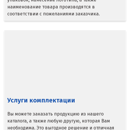
наименование товара производятся в
Верхняя Пышма
соответствии с пожеланиями заказчика.
Верхняя Салда
Видное
Владикавказ
Владимир
Волгоград
Волгодонск
Услуги комплектации
Воронеж
Воскресенск
Вы можете заказать продукцию из нашего
каталога, а также любую другую, которая Вам
Д
необходима. Это выгодное решение и отличная