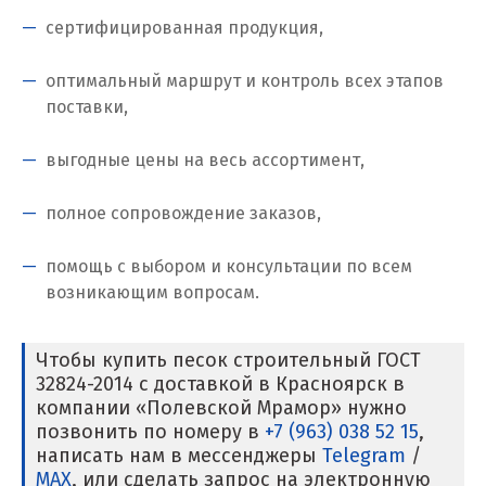
Клин
сертифицированная продукция,
Когалым
оптимальный маршрут и контроль всех этапов
Коелга
поставки,
Коломна
выгодные цены на весь ассортимент,
Королёв
полное сопровождение заказов,
Кострома
помощь с выбором и консультации по всем
Красногорск
возникающим вопросам.
Краснодар
Чтобы купить песок строительный ГОСТ
32824-2014 с доставкой в Красноярск в
Краснотурьинск
компании «Полевской Мрамор» нужно
позвонить по номеру в
+7 (963) 038 52 15
,
Красноуфимск
написать нам в мессенджеры
Telegram
/
Красноярск
MAX
, или сделать запрос на электронную