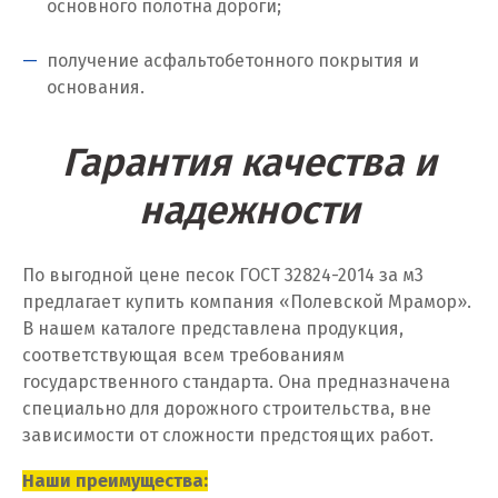
основного полотна дороги;
Калининград
Калуга
получение асфальтобетонного покрытия и
основания.
Каменск-Уральский
Гарантия качества и
Камышево
надежности
Камышлов
Караганда
По выгодной цене песок ГОСТ 32824-2014 за м
3
предлагает купить компания «Полевской Мрамор».
Качканар
В нашем каталоге представлена продукция,
Кемерово
соответствующая всем требованиям
государственного стандарта. Она предназначена
Киров
специально для дорожного строительства, вне
зависимости от сложности предстоящих работ.
Кировград
Наши преимущества: