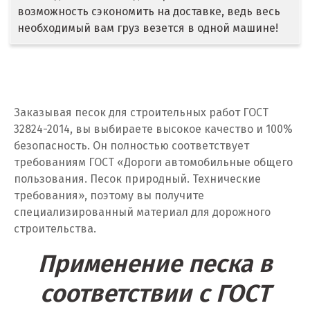
возможность сэкономить на доставке, ведь весь
Дегтярск
необходимый вам груз везется в одной машине!
Дмитров
Долгопрудный
Домодедово
Заказывая песок для строительных работ ГОСТ
32824-2014, вы выбираете высокое качество и 100%
Дубна
безопасность. Он полностью соответствует
требованиям ГОСТ «Дороги автомобильные общего
Е
пользования. Песок природный. Технические
требования», поэтому вы получите
Егорьевск
специализированный материал для дорожного
строительства.
Екатеринбург
Применение песка в
Еленинка
соответствии с ГОСТ
Ж