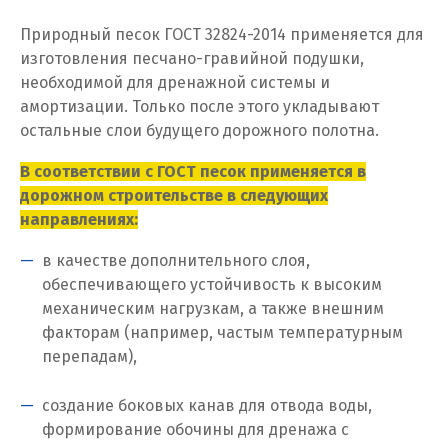
Жуковский
Природный песок ГОСТ 32824-2014 применяется для
изготовления песчано-гравийной подушки,
И
необходимой для дренажной системы и
Иваново
амортизации. Только после этого укладывают
остальные слои будущего дорожного полотна.
Ивантеевка
В соответствии с ГОСТ песок применяется в
Ижевск
дорожном строительстве в следующих
направлениях:
Ирбит
в качестве дополнительного слоя,
Иркутск
обеспечивающего устойчивость к высоким
механическим нагрузкам, а также внешним
Ишим
факторам (например, частым температурным
перепадам),
К
создание боковых канав для отвода воды,
Казань
формирование обочины для дренажа с