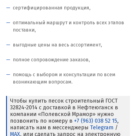
Клин
сертифицированная продукция,
Когалым
оптимальный маршрут и контроль всех этапов
Коелга
поставки,
Коломна
выгодные цены на весь ассортимент,
Королёв
полное сопровождение заказов,
Кострома
помощь с выбором и консультации по всем
Красногорск
возникающим вопросам.
Краснодар
Чтобы купить песок строительный ГОСТ
32824-2014 с доставкой в Нефтеюганск в
Краснотурьинск
компании «Полевской Мрамор» нужно
позвонить по номеру в
+7 (963) 038 52 15
,
Красноуфимск
написать нам в мессенджеры
Telegram
/
MAX
, или сделать запрос на электронную
Красноярск