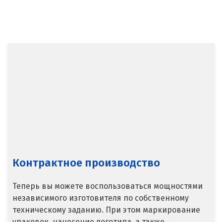
Балашиха
Барнаул
Белгород
Берёзовский
Бисерть
Богданович
Брянск
Контрактное производство
В
Теперь вы можете воспользоваться мощностями
Верхние Серги
независимого изготовителя по собственному
техническому заданию. При этом маркирование
Верхний Уфалей
упаковок, нанесение логотипа, а также