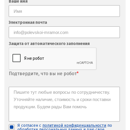
Ваше имя
М
Магнитогорск
Электронная почта
Махачкала
Защита от автоматического заполнения
Мегион
Медведевка
Москва
Подтвердите, что вы не робот
*
Мытищи
Н
Набарежные Челны
Надым
Я согласен с
политикой конфиденциальности
по
обработке персональных данных и
даю свое