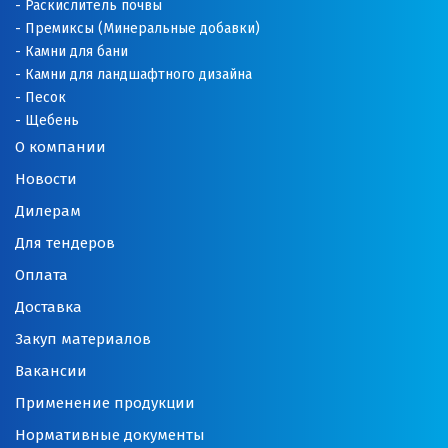
Раскислитель почвы
Премиксы (Минеральные добавки)
Новоуральск
Камни для бани
Камни для ландшафтного дизайна
Новоуткинск
Песок
Щебень
Новый Уренгой
О компании
Ногинск
Новости
Дилерам
Ноябрьск
Для тендеров
Нягань
Оплата
О
Доставка
Закуп материалов
Одинцово
Вакансии
Омск
Применение продукции
Орел
Нормативные документы