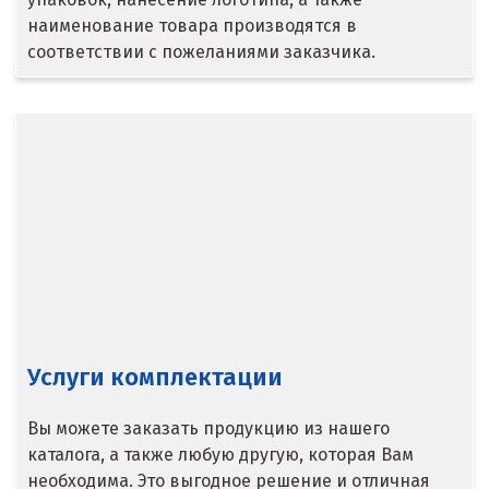
наименование товара производятся в
Верхняя Пышма
соответствии с пожеланиями заказчика.
Верхняя Салда
Видное
Владикавказ
Владимир
Волгоград
Волгодонск
Услуги комплектации
Воронеж
Воскресенск
Вы можете заказать продукцию из нашего
каталога, а также любую другую, которая Вам
Д
необходима. Это выгодное решение и отличная