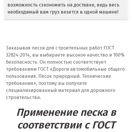
возможность сэкономить на доставке, ведь весь
Дегтярск
необходимый вам груз везется в одной машине!
Дмитров
Долгопрудный
Домодедово
Заказывая песок для строительных работ ГОСТ
32824-2014, вы выбираете высокое качество и 100%
Дубна
безопасность. Он полностью соответствует
требованиям ГОСТ «Дороги автомобильные общего
Е
пользования. Песок природный. Технические
требования», поэтому вы получите
Егорьевск
специализированный материал для дорожного
строительства.
Екатеринбург
Применение песка в
Еленинка
соответствии с ГОСТ
Ж