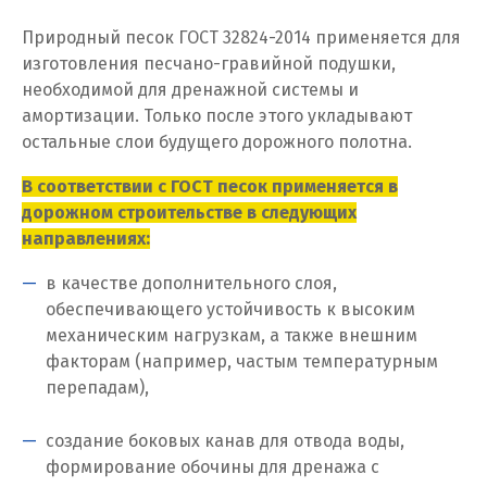
Жуковский
Природный песок ГОСТ 32824-2014 применяется для
изготовления песчано-гравийной подушки,
И
необходимой для дренажной системы и
Иваново
амортизации. Только после этого укладывают
остальные слои будущего дорожного полотна.
Ивантеевка
В соответствии с ГОСТ песок применяется в
Ижевск
дорожном строительстве в следующих
направлениях:
Ирбит
в качестве дополнительного слоя,
Иркутск
обеспечивающего устойчивость к высоким
механическим нагрузкам, а также внешним
Ишим
факторам (например, частым температурным
перепадам),
К
создание боковых канав для отвода воды,
Казань
формирование обочины для дренажа с