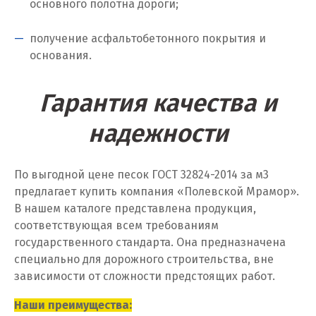
основного полотна дороги;
Калининград
Калуга
получение асфальтобетонного покрытия и
основания.
Каменск-Уральский
Гарантия качества и
Камышево
надежности
Камышлов
Караганда
По выгодной цене песок ГОСТ 32824-2014 за м
3
предлагает купить компания «Полевской Мрамор».
Качканар
В нашем каталоге представлена продукция,
Кемерово
соответствующая всем требованиям
государственного стандарта. Она предназначена
Киров
специально для дорожного строительства, вне
зависимости от сложности предстоящих работ.
Кировград
Наши преимущества: