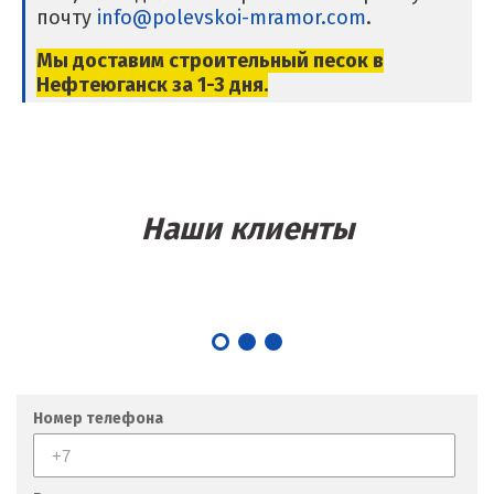
почту
info@polevskoi-mramor.com
.
Крым
Мы доставим строительный песок в
Нефтеюганск
за 1-3 дня.
Кузино
Курск
Кушва
Наши клиенты
Л
Лангепас
Липецк
Лобня
Номер телефона
Лыткарино
Люберцы