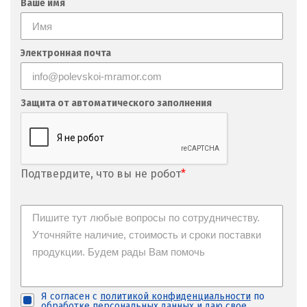
Ваше имя
М
Магнитогорск
Электронная почта
Махачкала
Защита от автоматического заполнения
Мегион
Медведевка
Москва
Подтвердите, что вы не робот
*
Мытищи
Н
Набарежные Челны
Надым
Я согласен с
политикой конфиденциальности
по
обработке персональных данных и
даю свое