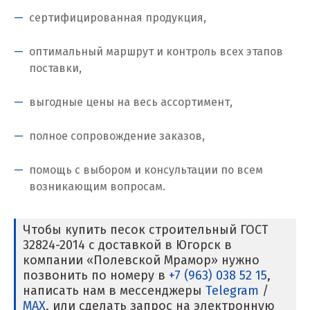
Клин
сертифицированная продукция,
Когалым
оптимальный маршрут и контроль всех этапов
Коелга
поставки,
Коломна
выгодные цены на весь ассортимент,
Королёв
полное сопровождение заказов,
Кострома
помощь с выбором и консультации по всем
Красногорск
возникающим вопросам.
Краснодар
Чтобы купить песок строительный ГОСТ
32824-2014 с доставкой в Югорск в
Краснотурьинск
компании «Полевской Мрамор» нужно
позвонить по номеру в
+7 (963) 038 52 15
,
Красноуфимск
написать нам в мессенджеры
Telegram
/
MAX
, или сделать запрос на электронную
Красноярск