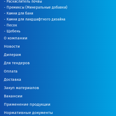
Раскислитель почвы
Новосибирск
Премиксы (Минеральные добавки)
Камни для бани
Новоуральск
Камни для ландшафтного дизайна
Песок
Новоуткинск
Щебень
Новый Уренгой
О компании
Новости
Ногинск
Дилерам
Ноябрьск
Для тендеров
Оплата
Нягань
Доставка
О
Закуп материалов
Одинцово
Вакансии
Применение продукции
Омск
Нормативные документы