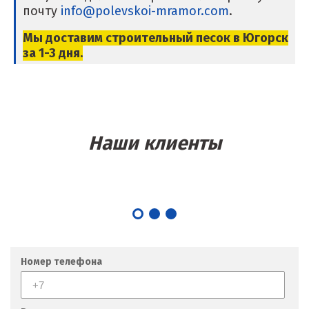
почту
info@polevskoi-mramor.com
.
Крым
Мы доставим строительный песок в Югорск
за 1-3 дня.
Кузино
Курск
Кушва
Наши клиенты
Л
Лангепас
Липецк
Лобня
Номер телефона
Лыткарино
Люберцы