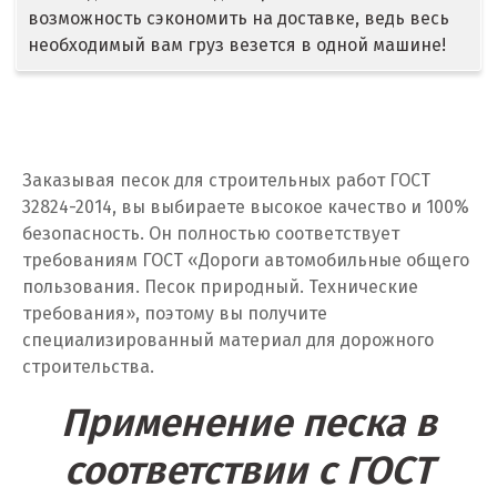
возможность сэкономить на доставке, ведь весь
Дегтярск
необходимый вам груз везется в одной машине!
Дмитров
Долгопрудный
Домодедово
Заказывая песок для строительных работ ГОСТ
32824-2014, вы выбираете высокое качество и 100%
Дубна
безопасность. Он полностью соответствует
требованиям ГОСТ «Дороги автомобильные общего
Е
пользования. Песок природный. Технические
требования», поэтому вы получите
Егорьевск
специализированный материал для дорожного
строительства.
Екатеринбург
Применение песка в
Еленинка
соответствии с ГОСТ
Ж