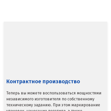
Балашиха
Барнаул
Белгород
Берёзовский
Бисерть
Богданович
Брянск
Контрактное производство
В
Теперь вы можете воспользоваться мощностями
Верхние Серги
независимого изготовителя по собственному
техническому заданию. При этом маркирование
Верхний Уфалей
упаковок, нанесение логотипа, а также