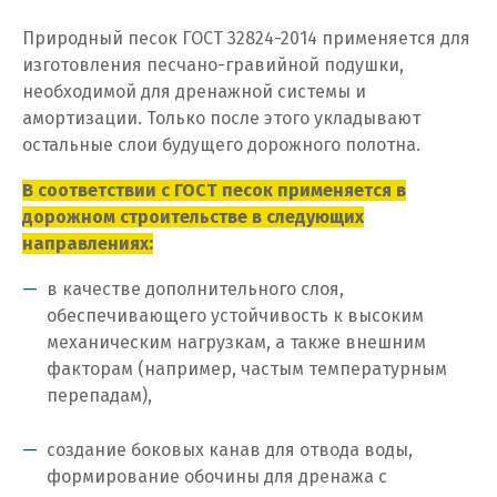
Жуковский
Природный песок ГОСТ 32824-2014 применяется для
изготовления песчано-гравийной подушки,
И
необходимой для дренажной системы и
Иваново
амортизации. Только после этого укладывают
остальные слои будущего дорожного полотна.
Ивантеевка
В соответствии с ГОСТ песок применяется в
Ижевск
дорожном строительстве в следующих
направлениях:
Ирбит
в качестве дополнительного слоя,
Иркутск
обеспечивающего устойчивость к высоким
механическим нагрузкам, а также внешним
Ишим
факторам (например, частым температурным
перепадам),
К
создание боковых канав для отвода воды,
Казань
формирование обочины для дренажа с