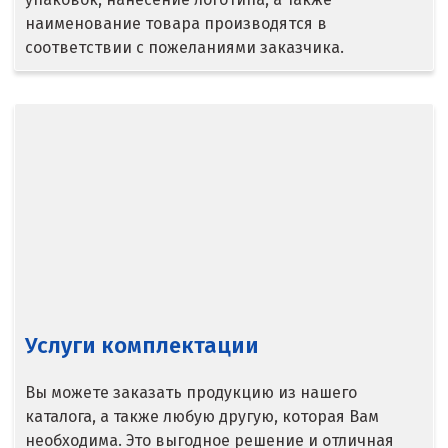
наименование товара производятся в
Верхняя Пышма
соответствии с пожеланиями заказчика.
Верхняя Салда
Видное
Владикавказ
Владимир
Волгоград
Волгодонск
Услуги комплектации
Воронеж
Воскресенск
Вы можете заказать продукцию из нашего
каталога, а также любую другую, которая Вам
Д
необходима. Это выгодное решение и отличная