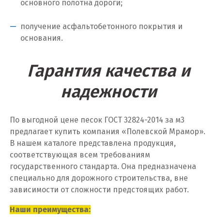
основного полотна дороги;
Калининград
Калуга
получение асфальтобетонного покрытия и
основания.
Каменск-Уральский
Гарантия качества и
Камышево
надежности
Камышлов
Караганда
По выгодной цене песок ГОСТ 32824-2014 за м
3
предлагает купить компания «Полевской Мрамор».
Качканар
В нашем каталоге представлена продукция,
Кемерово
соответствующая всем требованиям
государственного стандарта. Она предназначена
Киров
специально для дорожного строительства, вне
зависимости от сложности предстоящих работ.
Кировград
Наши преимущества: