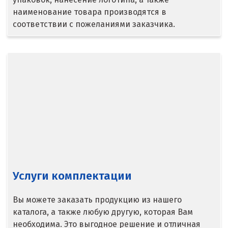
Верхняя Пышма
наименование товара производятся в
соответствии с пожеланиями заказчика.
Верхняя Салда
Видное
Владикавказ
Владимир
Волгоград
Волгодонск
Воронеж
Услуги комплектации
Воскресенск
Вы можете заказать продукцию из нашего
Д
каталога, а также любую другую, которая Вам
необходима. Это выгодное решение и отличная