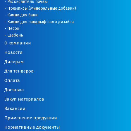
Раскислитель почвы
Премиксы (Минеральные добавки)
Новоуральск
Камни для бани
Камни для ландшафтного дизайна
Новоуткинск
Песок
Щебень
Новый Уренгой
О компании
Ногинск
Новости
Дилерам
Ноябрьск
Для тендеров
Нягань
Оплата
О
Доставка
Закуп материалов
Одинцово
Вакансии
Омск
Применение продукции
Орел
Нормативные документы