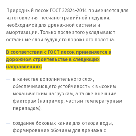
Природный песок ГОСТ 32824-2014 применяется для
И
изготовления песчано-гравийной подушки,
необходимой для дренажной системы и
Иваново
амортизации. Только после этого укладывают
Ивантеевка
остальные слои будущего дорожного полотна.
В соответствии с ГОСТ песок применяется в
Ижевск
дорожном строительстве в следующих
Ирбит
направлениях:
в качестве дополнительного слоя,
Иркутск
обеспечивающего устойчивость к высоким
Ишим
механическим нагрузкам, а также внешним
факторам (например, частым температурным
К
перепадам),
Казань
создание боковых канав для отвода воды,
формирование обочины для дренажа с
Калининград