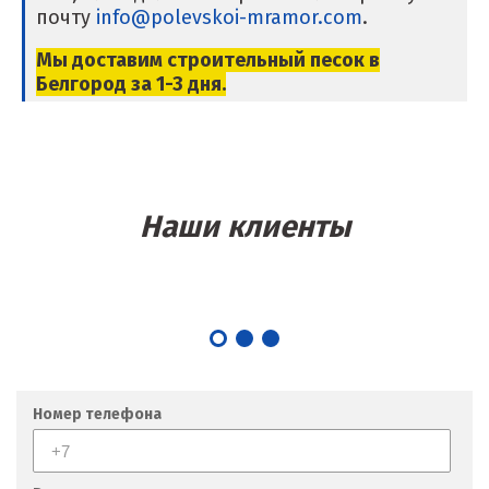
почту
info@polevskoi-mramor.com
.
Крым
Мы доставим строительный песок в
Кузино
Белгород
за 1-3 дня.
Курск
Кушва
Л
Наши клиенты
Лангепас
Липецк
Лобня
Лыткарино
Номер телефона
Люберцы