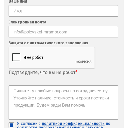
Ваше имя
М
Магнитогорск
Электронная почта
Махачкала
Мегион
Защита от автоматического заполнения
Медведевка
Москва
Подтвердите, что вы не робот
*
Мытищи
Н
Набарежные Челны
Надым
Я согласен с
политикой конфиденциальности
по
обработке персональных данных и
даю свое