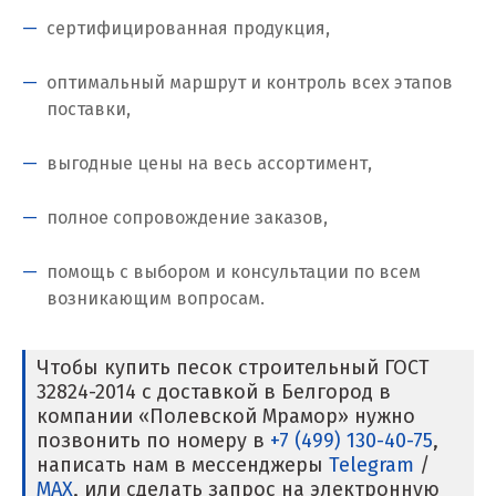
сертифицированная продукция,
Когалым
Коелга
оптимальный маршрут и контроль всех этапов
поставки,
Коломна
выгодные цены на весь ассортимент,
Королёв
полное сопровождение заказов,
Кострома
помощь с выбором и консультации по всем
Красногорск
возникающим вопросам.
Краснодар
Чтобы купить песок строительный ГОСТ
Краснотурьинск
32824-2014 с доставкой в Белгород в
компании «Полевской Мрамор» нужно
Красноуфимск
позвонить по номеру в
+7 (499) 130-40-75
,
написать нам в мессенджеры
Telegram
/
Красноярск
MAX
, или сделать запрос на электронную