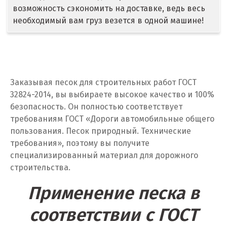
Дегтярск
возможность сэкономить на доставке, ведь весь
необходимый вам груз везется в одной машине!
Дмитров
Долгопрудный
Домодедово
Заказывая песок для строительных работ ГОСТ
Дубна
32824-2014, вы выбираете высокое качество и 100%
безопасность. Он полностью соответствует
Е
требованиям ГОСТ «Дороги автомобильные общего
пользования. Песок природный. Технические
Егорьевск
требования», поэтому вы получите
специализированный материал для дорожного
Екатеринбург
строительства.
Еленинка
Применение песка в
Ж
соответствии с ГОСТ
Жуковский