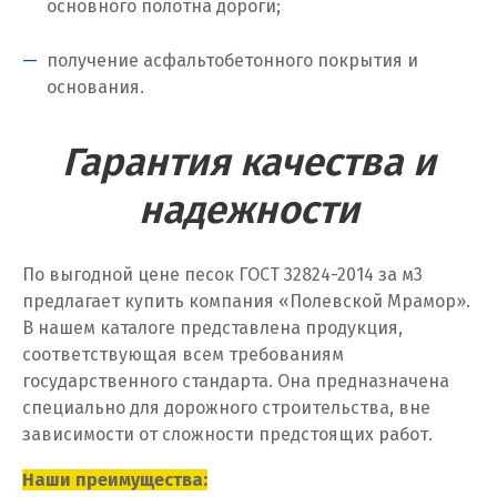
основного полотна дороги;
Калуга
получение асфальтобетонного покрытия и
Каменск-Уральский
основания.
Камышево
Гарантия качества и
Камышлов
надежности
Караганда
По выгодной цене песок ГОСТ 32824-2014 за м
3
Качканар
предлагает купить компания «Полевской Мрамор».
В нашем каталоге представлена продукция,
Кемерово
соответствующая всем требованиям
Киров
государственного стандарта. Она предназначена
специально для дорожного строительства, вне
Кировград
зависимости от сложности предстоящих работ.
Клин
Наши преимущества: