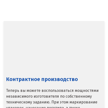
Балашиха
Барнаул
Белгород
Берёзовский
Бисерть
Богданович
Брянск
Контрактное производство
В
Верхние Серги
Теперь вы можете воспользоваться мощностями
независимого изготовителя по собственному
Верхний Уфалей
техническому заданию. При этом маркирование
упаковок, нанесение логотипа, а также