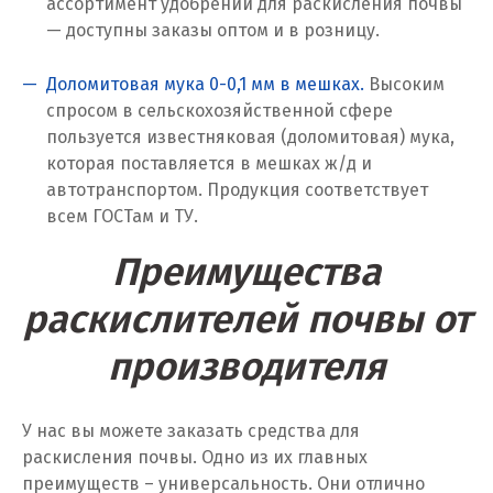
ассортимент удобрений для раскисления почвы
Севастополь
— доступны заказы оптом и в розницу.
Североуральск
Доломитовая мука 0-0,1 мм в мешках.
Высоким
Сергиев Посад
спросом в сельскохозяйственной сфере
пользуется известняковая (доломитовая) мука,
Серов
которая поставляется в мешках ж/д и
автотранспортом. Продукция соответствует
Серпухов
всем ГОСТам и ТУ.
Сибай
Преимущества
Смоленск
раскислителей почвы от
Снежинск
производителя
Сочи
У нас вы можете заказать средства для
Среднеуральск
раскисления почвы. Одно из их главных
преимуществ – универсальность. Они отлично