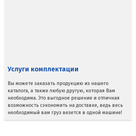
Медведевка
Москва
Мытищи
Н
Набарежные Челны
Услуги комплектации
Надым
Наро-Фоминск
Вы можете заказать продукцию из нашего
каталога, а также любую другую, которая Вам
Невьянск
необходима. Это выгодное решение и отличная
возможность сэкономить на доставке, ведь весь
Нефтеюганск
необходимый вам груз везется в одной машине!
Нижневартовск
Нижний Новгород