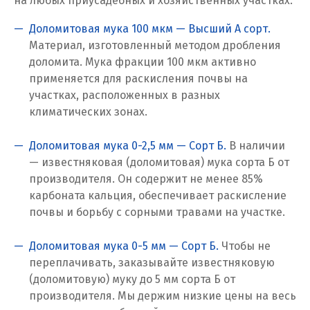
на любых приусадебных и хозяйственных участках:
Ревда
Доломитовая мука 100 мкм — Высший А сорт.
Реутов
Материал, изготовленный методом дробления
доломита. Мука фракции 100 мкм активно
Ростов на Дону
применяется для раскисления почвы на
участках, расположенных в разных
Рязань
климатических зонах.
С
Доломитовая мука 0-2,5 мм — Сорт Б.
В наличии
— известняковая (доломитовая) мука сорта Б от
Салехард
производителя. Он содержит не менее 85%
карбоната кальция, обеспечивает раскисление
Самара
почвы и борьбу с сорными травами на участке.
Санкт-Петербург
Доломитовая мука 0-5 мм — Сорт Б.
Чтобы не
Саратов
переплачивать, заказывайте известняковую
(доломитовую) муку до 5 мм сорта Б от
Сатка
производителя. Мы держим низкие цены на весь