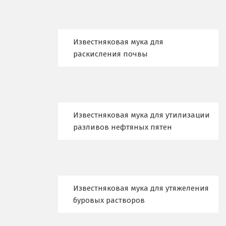
Караганда
Качканар
Известняковая мука для
раскисления почвы
Кемерово
Киров
Кировград
Известняковая мука для утилизации
Клин
разливов нефтяных пятен
Когалым
Коелга
Известняковая мука для утяжеления
Коломна
буровых растворов
Королёв