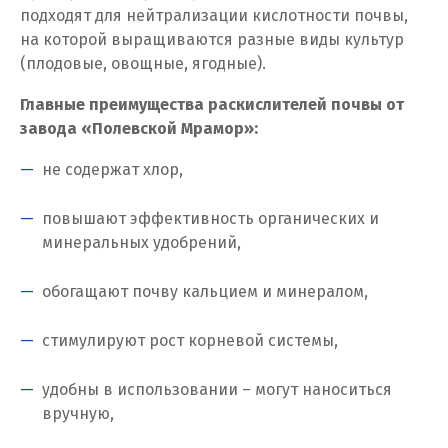
Ставрополь
подходят для нейтрализации кислотности почвы,
на которой выращиваются разные виды культур
Ступино
(плодовые, овощные, ягодные).
Сургут
Главные преимущества раскислителей почвы от
завода «Полевской Мрамор»:
Сухой Лог
не содержат хлор,
Сысерть
повышают эффективность органических и
Т
минеральных удобрений,
Таватуй
обогащают почву кальцием и минералом,
Тамбов
стимулируют рост корневой системы,
Тверь
удобны в использовании – могут наноситься
Тобольск
вручную,
Тольятти