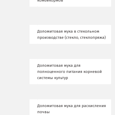
комбикормов
Владимир
Волгоград
Волгодонск
Доломитовая мука в стекольном
Воронеж
производстве (стекло, стеклопряжа)
Воскресенск
Д
Доломитовая мука для
Дегтярск
полноценного питания корневой
системы культур
Дмитров
Долгопрудный
Домодедово
Доломитовая мука для раскисления
почвы