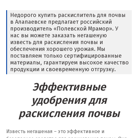
Нижний Тагил
Недорого купить раскислитель для почвы
в Алапаевске предлагает российский
Новгород
производитель «Полевской Мрамор». У
нас вы можете заказать негашеную
Новокоалиновый
известь для раскисления почвы и
обеспечения хорошего урожая. Мы
Новокузнецк
поставляем только сертифицированные
материалы, гарантируем высокое качество
Новороссийск
продукции и своевременную отгрузку.
Новосибирск
Эффективные
Новоуральск
удобрения для
Новоуткинск
раскисления почвы
Новый Уренгой
Известь негашеная – это эффективное и
Ногинск