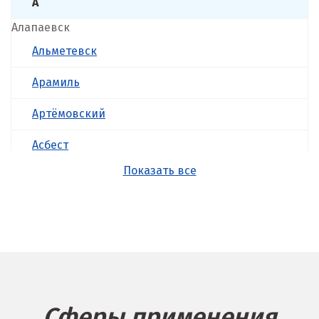
А
Алапаевск
Альметевск
Арамиль
Артёмовский
Асбест
Показать все
Б
Балашиха
Барнаул
Белгород
Берёзовский
Сферы применения