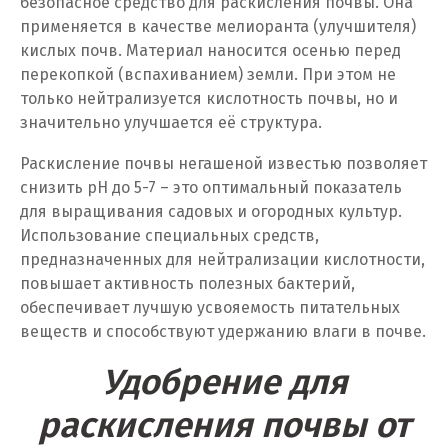
безопасное средство для раскисления почвы. Она
применяется в качестве мелиоранта (улучшителя)
Ноябрьск
кислых почв. Материал наносится осенью перед
перекопкой (вспахиванием) земли. При этом не
Нягань
только нейтрализуется кислотность почвы, но и
значительно улучшается её структура.
О
Раскисление почвы негашеной известью позволяет
Одинцово
снизить pH до 5-7 – это оптимальный показатель
для выращивания садовых и огородных культур.
Омск
Использование специальных средств,
Орел
предназначенных для нейтрализации кислотности,
повышает активность полезных бактерий,
Оренбург
обеспечивает лучшую усвояемость питательных
веществ и способствуют удержанию влаги в почве.
Орехово-Зуево
Удобрение для
П
раскисления почвы от
Павловский Посад