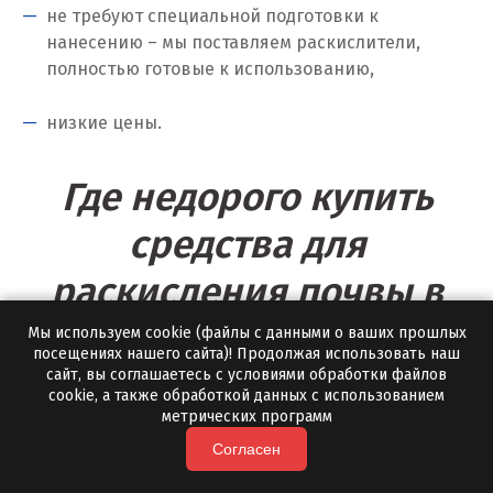
не требуют специальной подготовки к
нанесению – мы поставляем раскислители,
Томск
полностью готовые к использованию,
Троицк
низкие цены.
Тула
Где недорого купить
Тюмень
средства для
У
раскисления почвы в
Ульяновск
Алапаевске?
Мы используем cookie (файлы с данными о ваших прошлых
Урай
посещениях нашего сайта)! Продолжая использовать наш
сайт, вы соглашаетесь с условиями обработки файлов
Уфа
cookie, а также обработкой данных с использованием
Заказать удобрения для раскисления почвы вы
метрических программ
всегда можете от российского производителя
Учалы
Согласен
«Полевской Мрамор». Мы сотрудничаем с
Ф
корпоративными и частными заказчиками,