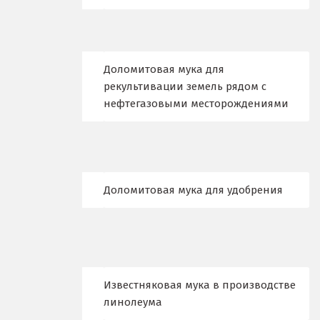
Дубна
Е
Егорьевск
Доломитовая мука для
рекультивации земель рядом с
Екатеринбург
нефтегазовыми месторождениями
Еленинка
Ж
Доломитовая мука для удобрения
Жуковский
И
Иваново
Ивантеевка
Известняковая мука в производстве
линолеума
Ижевск