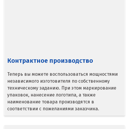
Л
Лангепас
Липецк
Лобня
Лыткарино
Контрактное производство
Люберцы
Теперь вы можете воспользоваться мощностями
М
независимого изготовителя по собственному
техническому заданию. При этом маркирование
Магнитогорск
упаковок, нанесение логотипа, а также
наименование товара производятся в
Махачкала
соответствии с пожеланиями заказчика.
Мегион