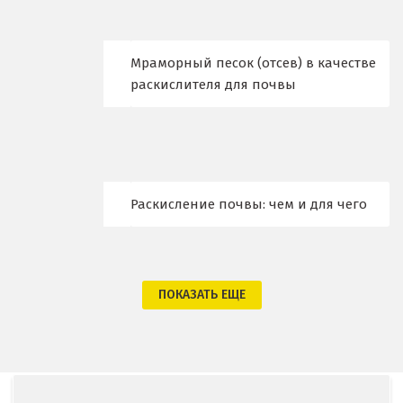
Кострома
Красногорск
Мраморный песок (отсев) в качестве
раскислителя для почвы
Краснодар
Краснотурьинск
Красноуфимск
Раскисление почвы: чем и для чего
Красноярск
Крым
ПОКАЗАТЬ ЕЩЕ
Кузино
Курск
Кушва