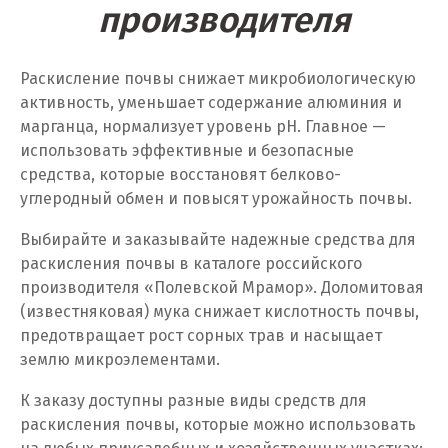
производителя
Пенза
Первоуральск
Раскисление почвы снижает микробиологическую
активность, уменьшает содержание алюминия и
Пермь
марганца, нормализует уровень pH. Главное —
использовать эффективные и безопасные
Подольск
средства, которые восстановят белково-
углеродный обмен и повысят урожайность почвы.
Походилова
Выбирайте и заказывайте надежные средства для
Псков
раскисления почвы в каталоге российского
производителя «Полевской Мрамор». Доломитовая
Пушкино
(известняковая) мука снижает кислотность почвы,
предотвращает рост сорных трав и насыщает
Пятигорск
землю микроэлементами.
Р
К заказу доступны разные виды средств для
Раменское
раскисления почвы, которые можно использовать