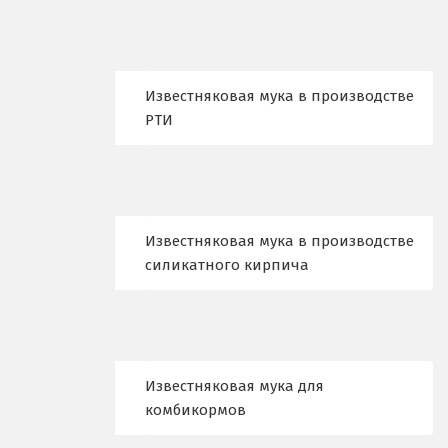
Ирбит
Иркутск
Известняковая мука в производстве
РТИ
Ишим
К
Казань
Известняковая мука в производстве
Калининград
силикатного кирпича
Калуга
Каменск-Уральский
Известняковая мука для
Камышево
комбикормов
Камышлов