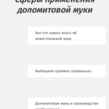
Бисерть
доломитовой муки
Богданович
Брянск
Все что нужно знать об
В
известняковой муке
Верхние Серги
Верхний Уфалей
Верхняя Пышма
Выбираем премикс правильно
Верхняя Салда
Видное
Владикавказ
Доломитовая мука в производстве