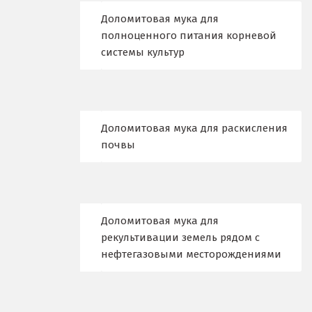
Д
Доломитовая мука для
полноценного питания корневой
Дегтярск
системы культур
Дмитров
Долгопрудный
Доломитовая мука для раскисления
Домодедово
почвы
Дубна
Е
Доломитовая мука для
Егорьевск
рекультивации земель рядом с
нефтегазовыми месторождениями
Екатеринбург
Еленинка