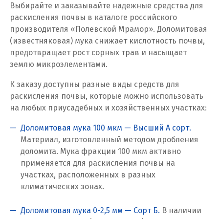
Выбирайте и заказывайте надежные средства для
раскисления почвы в каталоге российского
Псков
производителя «Полевской Мрамор». Доломитовая
(известняковая) мука снижает кислотность почвы,
Пушкино
предотвращает рост сорных трав и насыщает
Пятигорск
землю микроэлементами.
Р
К заказу доступны разные виды средств для
раскисления почвы, которые можно использовать
Раменское
на любых приусадебных и хозяйственных участках:
Ревда
Доломитовая мука 100 мкм — Высший А сорт.
Реутов
Материал, изготовленный методом дробления
доломита. Мука фракции 100 мкм активно
Ростов на Дону
применяется для раскисления почвы на
участках, расположенных в разных
Рязань
климатических зонах.
С
Доломитовая мука 0-2,5 мм — Сорт Б.
В наличии