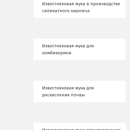
Казань
Известняковая мука в производстве
силикатного кирпича
Калининград
Калуга
Каменск-Уральский
Известняковая мука для
комбикормов
Камышево
Камышлов
Караганда
Известняковая мука для
Качканар
раскисления почвы
Кемерово
Киров
Кировград