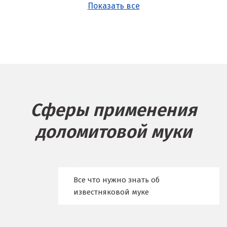
Показать все
Б
Балашиха
Барнаул
Белгород
Сферы применения
Берёзовский
доломитовой муки
Бисерть
Богданович
Брянск
Все что нужно знать об
известняковой муке
В
Верхние Серги