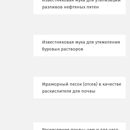
Известняковая мука для утилизации
разливов нефтяных пятен
Клин
Когалым
Коелга
Известняковая мука для утяжеления
буровых растворов
Коломна
Королёв
Кострома
Мраморный песок (отсев) в качестве
Красногорск
раскислителя для почвы
Краснодар
Краснотурьинск
Красноуфимск
Раскисление почвы: чем и для чего