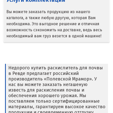
Надым
Вы можете заказать продукцию из нашего
Наро-Фоминск
каталога, а также любую другую, которая Вам
необходима. Это выгодное решение и отличная
Невьянск
возможность сэкономить на доставке, ведь весь
необходимый вам груз везется в одной машине!
Нефтеюганск
Нижневартовск
Нижний Новгород
Недорого купить раскислитель для почвы
Нижний Тагил
в Ревде предлагает российский
производитель «Полевской Мрамор». У
Новгород
нас вы можете заказать негашеную
известь для раскисления почвы и
Новокоалиновый
обеспечения хорошего урожая. Мы
поставляем только сертифицированные
Новокузнецк
материалы, гарантируем высокое качество
продукции и своевременную отгрузку.