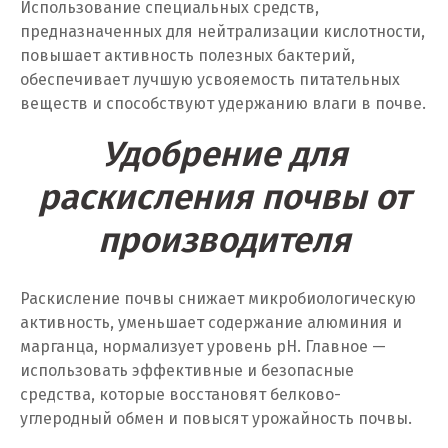
Омск
Использование специальных средств,
предназначенных для нейтрализации кислотности,
Орел
повышает активность полезных бактерий,
обеспечивает лучшую усвояемость питательных
Оренбург
веществ и способствуют удержанию влаги в почве.
Орехово-Зуево
Удобрение для
П
раскисления почвы от
Павловский Посад
производителя
Пенза
Раскисление почвы снижает микробиологическую
Первоуральск
активность, уменьшает содержание алюминия и
марганца, нормализует уровень pH. Главное —
Пермь
использовать эффективные и безопасные
средства, которые восстановят белково-
Подольск
углеродный обмен и повысят урожайность почвы.
Походилова