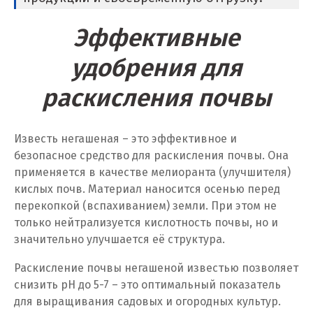
Новороссийск
Эффективные
Новосибирск
удобрения для
Новоуральск
раскисления почвы
Новоуткинск
Новый Уренгой
Известь негашеная – это эффективное и
безопасное средство для раскисления почвы. Она
Ногинск
применяется в качестве мелиоранта (улучшителя)
кислых почв. Материал наносится осенью перед
Ноябрьск
перекопкой (вспахиванием) земли. При этом не
только нейтрализуется кислотность почвы, но и
Нягань
значительно улучшается её структура.
О
Раскисление почвы негашеной известью позволяет
снизить pH до 5-7 – это оптимальный показатель
Одинцово
для выращивания садовых и огородных культур.