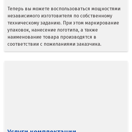
Люберцы
Теперь вы можете воспользоваться мощностями
независимого изготовителя по собственному
М
техническому заданию. При этом маркирование
упаковок, нанесение логотипа, а также
Магнитогорск
наименование товара производятся в
соответствии с пожеланиями заказчика.
Махачкала
Мегион
Медведевка
Москва
Мытищи
Н
Набарежные Челны
Услуги комплектации