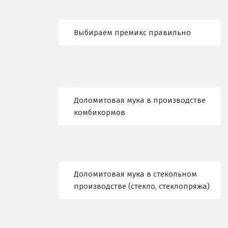
Верхний Уфалей
Выбираем премикс правильно
Верхняя Пышма
Верхняя Салда
Видное
Доломитовая мука в производстве
Владикавказ
комбикормов
Владимир
Волгоград
Волгодонск
Доломитовая мука в стекольном
производстве (стекло, стеклопряжа)
Воронеж
Воскресенск