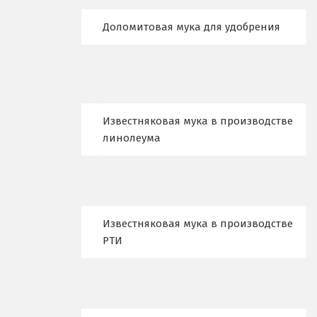
Ж
Доломитовая мука для удобрения
Жуковский
И
Иваново
Известняковая мука в производстве
Ивантеевка
линолеума
Ижевск
Ирбит
Известняковая мука в производстве
Иркутск
РТИ
Ишим
К