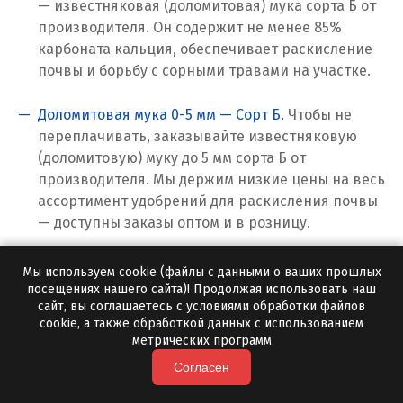
— известняковая (доломитовая) мука сорта Б от
Салехард
производителя. Он содержит не менее 85%
карбоната кальция, обеспечивает раскисление
Самара
почвы и борьбу с сорными травами на участке.
Санкт-Петербург
Доломитовая мука 0-5 мм — Сорт Б.
Чтобы не
Саратов
переплачивать, заказывайте известняковую
(доломитовую) муку до 5 мм сорта Б от
Сатка
производителя. Мы держим низкие цены на весь
ассортимент удобрений для раскисления почвы
Севастополь
— доступны заказы оптом и в розницу.
Североуральск
Доломитовая мука 0-0,1 мм в мешках.
Высоким
Мы используем cookie (файлы с данными о ваших прошлых
Сергиев Посад
спросом в сельскохозяйственной сфере
посещениях нашего сайта)! Продолжая использовать наш
сайт, вы соглашаетесь с условиями обработки файлов
пользуется известняковая (доломитовая) мука,
cookie, а также обработкой данных с использованием
Серов
которая поставляется в мешках ж/д и
метрических программ
автотранспортом. Продукция соответствует
Серпухов
Согласен
всем ГОСТам и ТУ.