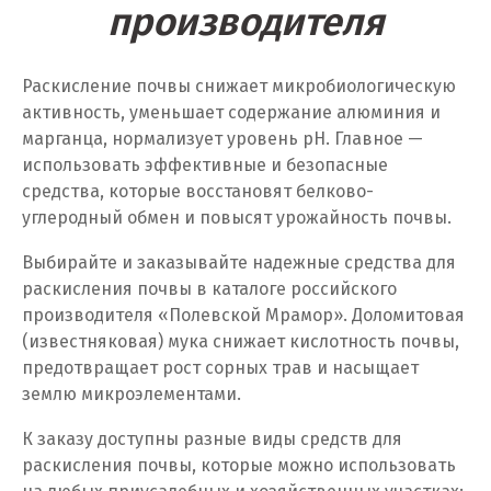
Павловский Посад
производителя
Пенза
Раскисление почвы снижает микробиологическую
Первоуральск
активность, уменьшает содержание алюминия и
марганца, нормализует уровень pH. Главное —
Пермь
использовать эффективные и безопасные
Подольск
средства, которые восстановят белково-
углеродный обмен и повысят урожайность почвы.
Походилова
Выбирайте и заказывайте надежные средства для
Псков
раскисления почвы в каталоге российского
производителя «Полевской Мрамор». Доломитовая
Пушкино
(известняковая) мука снижает кислотность почвы,
предотвращает рост сорных трав и насыщает
Пятигорск
землю микроэлементами.
Р
К заказу доступны разные виды средств для
Раменское
раскисления почвы, которые можно использовать