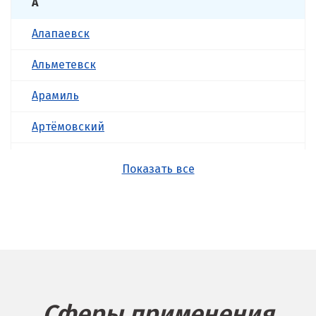
А
Алапаевск
Альметевск
Арамиль
Артёмовский
Асбест
Показать все
Б
Балашиха
Барнаул
Белгород
Сферы применения
Берёзовский