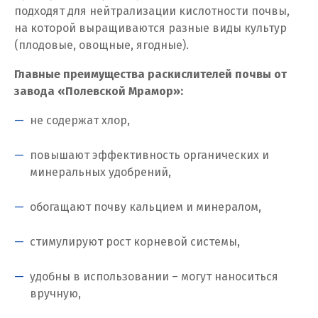
Ставрополь
подходят для нейтрализации кислотности почвы,
на которой выращиваются разные виды культур
Ступино
(плодовые, овощные, ягодные).
Сургут
Главные преимущества раскислителей почвы от
завода «Полевской Мрамор»:
Сухой Лог
не содержат хлор,
Сысерть
повышают эффективность органических и
Т
минеральных удобрений,
Таватуй
обогащают почву кальцием и минералом,
Тамбов
стимулируют рост корневой системы,
Тверь
удобны в использовании – могут наноситься
Тобольск
вручную,
Тольятти