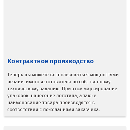
Л
Лангепас
Липецк
Лобня
Контрактное производство
Лыткарино
Люберцы
Теперь вы можете воспользоваться мощностями
независимого изготовителя по собственному
М
техническому заданию. При этом маркирование
упаковок, нанесение логотипа, а также
Магнитогорск
наименование товара производятся в
соответствии с пожеланиями заказчика.
Махачкала
Мегион