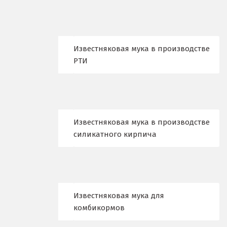
Ижевск
Ирбит
Известняковая мука в производстве
Иркутск
РТИ
Ишим
К
Казань
Известняковая мука в производстве
силикатного кирпича
Калининград
Калуга
Каменск-Уральский
Известняковая мука для
комбикормов
Камышево