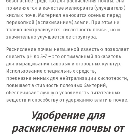
безопасное средство для раскисления почвы. Она
Ногинск
применяется в качестве мелиоранта (улучшителя)
кислых почв. Материал наносится осенью перед
Ноябрьск
перекопкой (вспахиванием) земли. При этом не
только нейтрализуется кислотность почвы, но и
Нягань
значительно улучшается её структура.
О
Раскисление почвы негашеной известью позволяет
снизить pH до 5-7 – это оптимальный показатель
Одинцово
для выращивания садовых и огородных культур.
Омск
Использование специальных средств,
предназначенных для нейтрализации кислотности,
Орел
повышает активность полезных бактерий,
обеспечивает лучшую усвояемость питательных
Оренбург
веществ и способствуют удержанию влаги в почве.
Орехово-Зуево
Удобрение для
П
раскисления почвы от