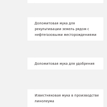
Дубна
Е
Доломитовая мука для
Егорьевск
рекультивации земель рядом с
нефтегазовыми месторождениями
Екатеринбург
Еленинка
Ж
Доломитовая мука для удобрения
Жуковский
И
Иваново
Известняковая мука в производстве
Ивантеевка
линолеума