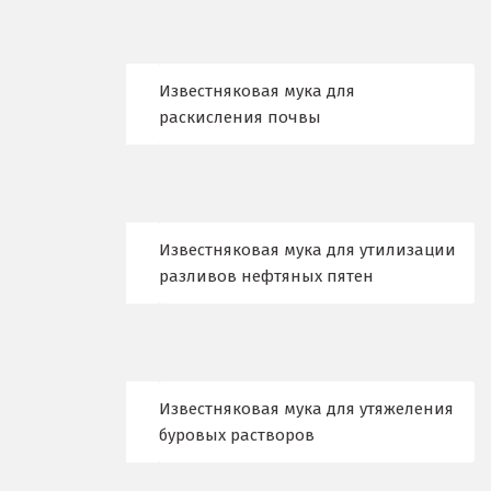
Камышлов
Караганда
Известняковая мука для
Качканар
раскисления почвы
Кемерово
Киров
Кировград
Известняковая мука для утилизации
разливов нефтяных пятен
Клин
Когалым
Коелга
Известняковая мука для утяжеления
буровых растворов
Коломна
Королёв