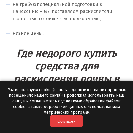
не требуют специальной подготовки к
нанесению – мы поставляем раскислители,
Томск
полностью готовые к использованию,
Троицк
низкие цены.
Тула
Где недорого купить
Тюмень
средства для
У
раскисления почвы в
Ульяновск
Подольске?
Мы используем cookie (файлы с данными о ваших прошлых
Урай
посещениях нашего сайта)! Продолжая использовать наш
сайт, вы соглашаетесь с условиями обработки файлов
Уфа
cookie, а также обработкой данных с использованием
Заказать удобрения для раскисления почвы вы
метрических программ
всегда можете от российского производителя
Учалы
Согласен
«Полевской Мрамор». Мы сотрудничаем с
Ф
корпоративными и частными заказчиками,