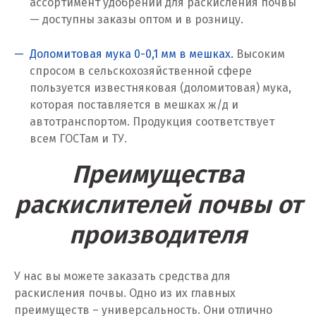
ассортимент удобрений для раскисления почвы
Севастополь
— доступны заказы оптом и в розницу.
Североуральск
Доломитовая мука 0-0,1 мм в мешках.
Высоким
Сергиев Посад
спросом в сельскохозяйственной сфере
пользуется известняковая (доломитовая) мука,
Серов
которая поставляется в мешках ж/д и
автотранспортом. Продукция соответствует
Серпухов
всем ГОСТам и ТУ.
Сибай
Преимущества
Смоленск
раскислителей почвы от
Снежинск
производителя
Сочи
У нас вы можете заказать средства для
Среднеуральск
раскисления почвы. Одно из их главных
преимуществ – универсальность. Они отлично