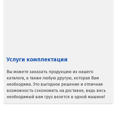
Медведевка
Москва
Мытищи
Н
Набарежные Челны
Услуги комплектации
Надым
Вы можете заказать продукцию из нашего
Наро-Фоминск
каталога, а также любую другую, которая Вам
необходима. Это выгодное решение и отличная
Невьянск
возможность сэкономить на доставке, ведь весь
необходимый вам груз везется в одной машине!
Нефтеюганск
Нижневартовск