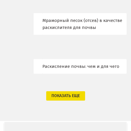
Кострома
Мраморный песок (отсев) в качестве
Красногорск
раскислителя для почвы
Краснодар
Краснотурьинск
Красноуфимск
Раскисление почвы: чем и для чего
Красноярск
Крым
ПОКАЗАТЬ ЕЩЕ
Кузино
Курск
Кушва