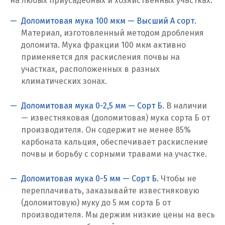
на любых приусадебных и хозяйственных участках:
Ревда
Доломитовая мука 100 мкм — Высший А сорт.
Реутов
Материал, изготовленный методом дробления
доломита. Мука фракции 100 мкм активно
Ростов на Дону
применяется для раскисления почвы на
участках, расположенных в разных
Рязань
климатических зонах.
С
Доломитовая мука 0-2,5 мм — Сорт Б.
В наличии
— известняковая (доломитовая) мука сорта Б от
Салехард
производителя. Он содержит не менее 85%
карбоната кальция, обеспечивает раскисление
Самара
почвы и борьбу с сорными травами на участке.
Санкт-Петербург
Доломитовая мука 0-5 мм — Сорт Б.
Чтобы не
Саратов
переплачивать, заказывайте известняковую
(доломитовую) муку до 5 мм сорта Б от
Сатка
производителя. Мы держим низкие цены на весь