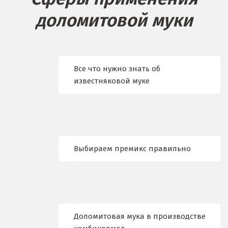
доломитовой муки
Бисерть
Богданович
Брянск
Все что нужно знать об
известняковой муке
В
Верхние Серги
Верхний Уфалей
Выбираем премикс правильно
Верхняя Пышма
Верхняя Салда
Видное
Доломитовая мука в производстве
Владикавказ