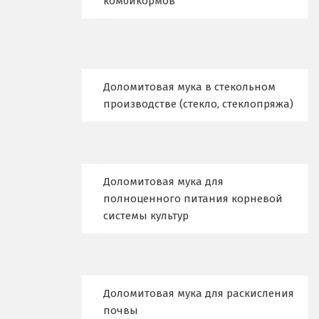
комбикормов
Владимир
Волгоград
Волгодонск
Доломитовая мука в стекольном
производстве (стекло, стеклопряжа)
Воронеж
Воскресенск
Д
Доломитовая мука для
полноценного питания корневой
Дегтярск
системы культур
Дмитров
Долгопрудный
Доломитовая мука для раскисления
Домодедово
почвы