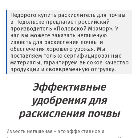
Нижний Новгород
Недорого купить раскислитель для почвы
Нижний Тагил
в Подольске предлагает российский
производитель «Полевской Мрамор». У
Новгород
нас вы можете заказать негашеную
известь для раскисления почвы и
Новокоалиновый
обеспечения хорошего урожая. Мы
поставляем только сертифицированные
Новокузнецк
материалы, гарантируем высокое качество
продукции и своевременную отгрузку.
Новороссийск
Эффективные
Новосибирск
удобрения для
Новоуральск
раскисления почвы
Новоуткинск
Новый Уренгой
Известь негашеная – это эффективное и