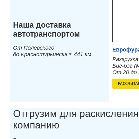
Наша доставка
автотранспортом
От Полевского
Еврофура
до Краснотурьинска ≈ 441 км
Разгрузка
Биг-бэг (
От 20 до
РАСCЧИТА
Отгрузим для раскисления
компанию