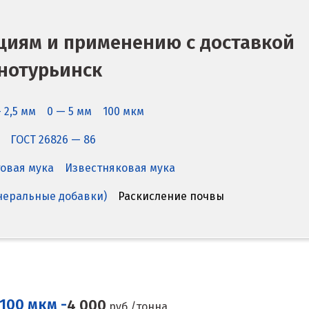
циям и применению с доставкой
нотурьинск
 2,5 мм
0 — 5 мм
100 мкм
ГОСТ 26826 — 86
овая мука
Известняковая мука
еральные добавки)
Раскисление почвы
100 мкм -
4 000
руб./тонна