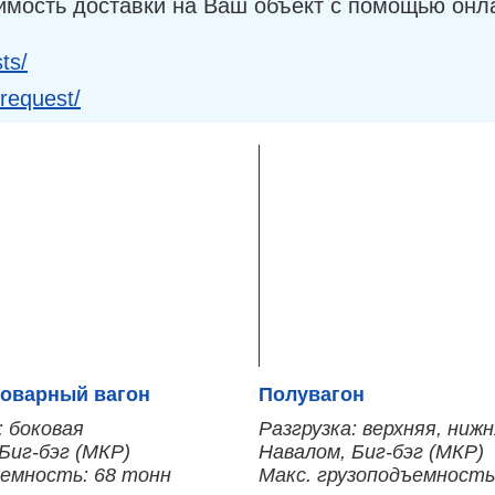
имость доставки на Ваш объект с помощью онл
ts/
-request/
оварный вагон
Полувагон
: боковая
Разгрузка: верхняя, ниж
Биг-бэг (МКР)
Навалом, Биг-бэг (МКР)
ъемность: 68 тонн
Макс. грузоподъемность