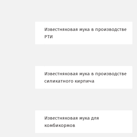
Ижевск
Ирбит
Известняковая мука в производстве
Иркутск
РТИ
Ишим
К
Казань
Известняковая мука в производстве
силикатного кирпича
Калининград
Калуга
Каменск-Уральский
Известняковая мука для
комбикормов
Камышево