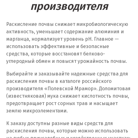
производителя
Пенза
Первоуральск
Раскисление почвы снижает микробиологическую
активность, уменьшает содержание алюминия и
Пермь
марганца, нормализует уровень pH. Главное —
использовать эффективные и безопасные
Подольск
средства, которые восстановят белково-
углеродный обмен и повысят урожайность почвы.
Походилова
Выбирайте и заказывайте надежные средства для
Псков
раскисления почвы в каталоге российского
производителя «Полевской Мрамор». Доломитовая
Пушкино
(известняковая) мука снижает кислотность почвы,
предотвращает рост сорных трав и насыщает
Пятигорск
землю микроэлементами.
Р
К заказу доступны разные виды средств для
Раменское
раскисления почвы, которые можно использовать