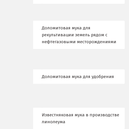
Дубна
Е
Доломитовая мука для
Егорьевск
рекультивации земель рядом с
нефтегазовыми месторождениями
Екатеринбург
Еленинка
Ж
Доломитовая мука для удобрения
Жуковский
И
Иваново
Известняковая мука в производстве
Ивантеевка
линолеума