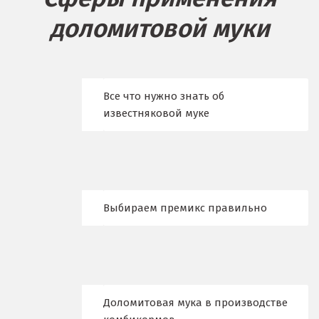
доломитовой муки
Бисерть
Богданович
Брянск
Все что нужно знать об
известняковой муке
В
Верхние Серги
Верхний Уфалей
Выбираем премикс правильно
Верхняя Пышма
Верхняя Салда
Видное
Доломитовая мука в производстве
Владикавказ