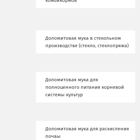
комбикормов
Владимир
Волгоград
Волгодонск
Доломитовая мука в стекольном
производстве (стекло, стеклопряжа)
Воронеж
Воскресенск
Д
Доломитовая мука для
полноценного питания корневой
Дегтярск
системы культур
Дмитров
Долгопрудный
Доломитовая мука для раскисления
Домодедово
почвы