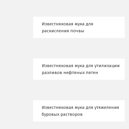
Камышлов
Караганда
Известняковая мука для
Качканар
раскисления почвы
Кемерово
Киров
Кировград
Известняковая мука для утилизации
разливов нефтяных пятен
Клин
Когалым
Коелга
Известняковая мука для утяжеления
буровых растворов
Коломна
Королёв