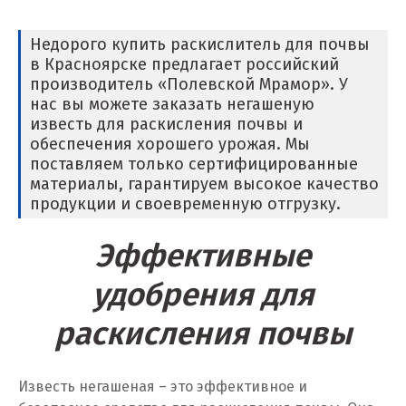
Нижний Тагил
Недорого купить раскислитель для почвы
в Красноярске предлагает российский
Новгород
производитель «Полевской Мрамор». У
нас вы можете заказать негашеную
Новокоалиновый
известь для раскисления почвы и
обеспечения хорошего урожая. Мы
Новокузнецк
поставляем только сертифицированные
материалы, гарантируем высокое качество
Новороссийск
продукции и своевременную отгрузку.
Новосибирск
Эффективные
Новоуральск
удобрения для
Новоуткинск
раскисления почвы
Новый Уренгой
Известь негашеная – это эффективное и
Ногинск