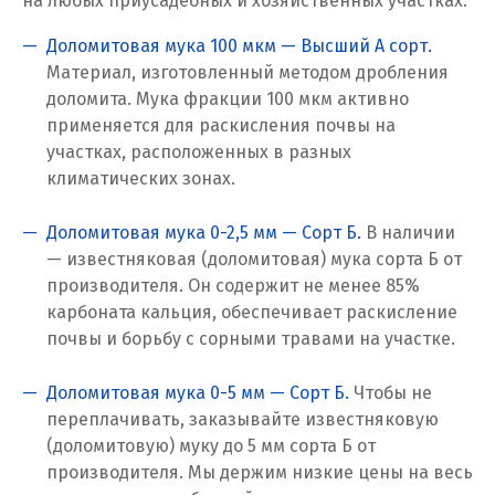
на любых приусадебных и хозяйственных участках:
Ревда
Доломитовая мука 100 мкм — Высший А сорт.
Реутов
Материал, изготовленный методом дробления
доломита. Мука фракции 100 мкм активно
Ростов на Дону
применяется для раскисления почвы на
участках, расположенных в разных
Рязань
климатических зонах.
С
Доломитовая мука 0-2,5 мм — Сорт Б.
В наличии
— известняковая (доломитовая) мука сорта Б от
Салехард
производителя. Он содержит не менее 85%
карбоната кальция, обеспечивает раскисление
Самара
почвы и борьбу с сорными травами на участке.
Санкт-Петербург
Доломитовая мука 0-5 мм — Сорт Б.
Чтобы не
Саратов
переплачивать, заказывайте известняковую
(доломитовую) муку до 5 мм сорта Б от
Сатка
производителя. Мы держим низкие цены на весь