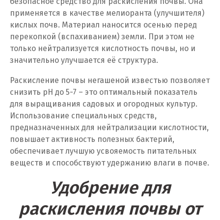
безопасное средство для раскисления почвы. Она
применяется в качестве мелиоранта (улучшителя)
Ноябрьск
кислых почв. Материал наносится осенью перед
перекопкой (вспахиванием) земли. При этом не
Нягань
только нейтрализуется кислотность почвы, но и
значительно улучшается её структура.
О
Раскисление почвы негашеной известью позволяет
Одинцово
снизить pH до 5-7 – это оптимальный показатель
для выращивания садовых и огородных культур.
Омск
Использование специальных средств,
Орел
предназначенных для нейтрализации кислотности,
повышает активность полезных бактерий,
Оренбург
обеспечивает лучшую усвояемость питательных
веществ и способствуют удержанию влаги в почве.
Орехово-Зуево
Удобрение для
П
раскисления почвы от
Павловский Посад