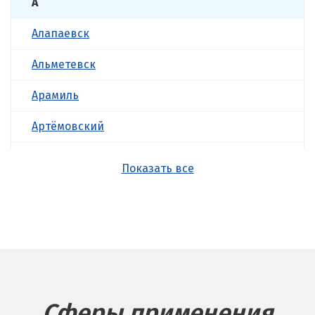
А
Алапаевск
Альметевск
Арамиль
Артёмовский
Асбест
Показать все
Б
Балашиха
Барнаул
Белгород
Сферы применения
Берёзовский