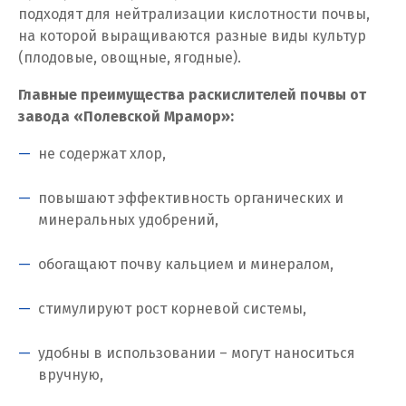
Ставрополь
подходят для нейтрализации кислотности почвы,
на которой выращиваются разные виды культур
Ступино
(плодовые, овощные, ягодные).
Сургут
Главные преимущества раскислителей почвы от
завода «Полевской Мрамор»:
Сухой Лог
не содержат хлор,
Сысерть
повышают эффективность органических и
Т
минеральных удобрений,
Таватуй
обогащают почву кальцием и минералом,
Тамбов
стимулируют рост корневой системы,
Тверь
удобны в использовании – могут наноситься
Тобольск
вручную,
Тольятти