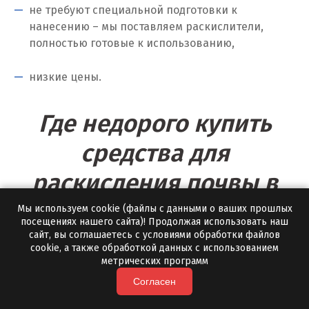
не требуют специальной подготовки к
нанесению – мы поставляем раскислители,
Томск
полностью готовые к использованию,
Троицк
низкие цены.
Тула
Где недорого купить
Тюмень
средства для
У
раскисления почвы в
Ульяновск
Красноярске?
Мы используем cookie (файлы с данными о ваших прошлых
Урай
посещениях нашего сайта)! Продолжая использовать наш
сайт, вы соглашаетесь с условиями обработки файлов
Уфа
cookie, а также обработкой данных с использованием
Заказать удобрения для раскисления почвы вы
метрических программ
всегда можете от российского производителя
Учалы
Согласен
«Полевской Мрамор». Мы сотрудничаем с
Ф
корпоративными и частными заказчиками,