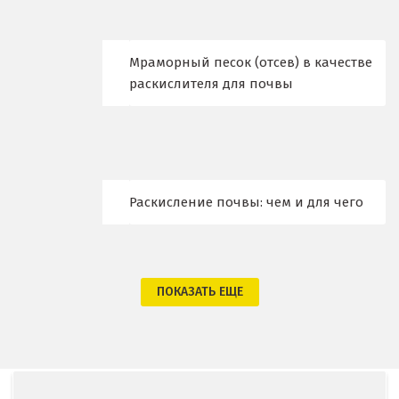
Кострома
Мраморный песок (отсев) в качестве
Красногорск
раскислителя для почвы
Краснодар
Краснотурьинск
Красноуфимск
Раскисление почвы: чем и для чего
Красноярск
Крым
ПОКАЗАТЬ ЕЩЕ
Кузино
Курск
Кушва