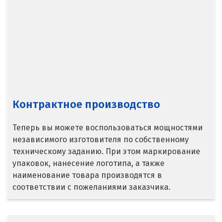
Л
Лангепас
Липецк
Лобня
Лыткарино
Контрактное производство
Люберцы
Теперь вы можете воспользоваться мощностями
М
независимого изготовителя по собственному
техническому заданию. При этом маркирование
Магнитогорск
упаковок, нанесение логотипа, а также
наименование товара производятся в
Махачкала
соответствии с пожеланиями заказчика.
Мегион