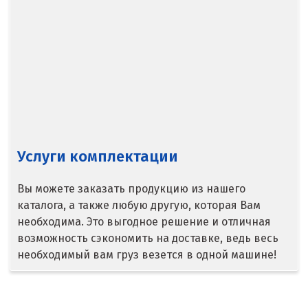
Медведевка
Москва
Мытищи
Н
Набарежные Челны
Услуги комплектации
Надым
Наро-Фоминск
Вы можете заказать продукцию из нашего
каталога, а также любую другую, которая Вам
Невьянск
необходима. Это выгодное решение и отличная
возможность сэкономить на доставке, ведь весь
Нефтеюганск
необходимый вам груз везется в одной машине!
Нижневартовск
Нижний Новгород