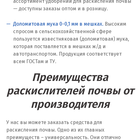
ассортимент удобрений для раскисления почвы
Севастополь
— доступны заказы оптом и в розницу.
Североуральск
Доломитовая мука 0-0,1 мм в мешках.
Высоким
Сергиев Посад
спросом в сельскохозяйственной сфере
пользуется известняковая (доломитовая) мука,
Серов
которая поставляется в мешках ж/д и
автотранспортом. Продукция соответствует
Серпухов
всем ГОСТам и ТУ.
Сибай
Преимущества
Смоленск
раскислителей почвы от
Снежинск
производителя
Сочи
У нас вы можете заказать средства для
Среднеуральск
раскисления почвы. Одно из их главных
преимуществ – универсальность. Они отлично