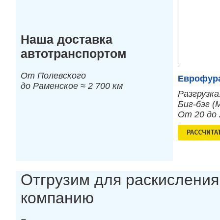
Наша доставка
автотранспортом
От Полевского
Еврофура
до Раменское ≈ 2 700 км
Разгрузка
Биг-бэг (
От 20 до
РАСCЧИТА
Отгрузим для раскисления
компанию