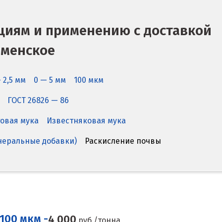
циям и применению с доставкой
аменское
 2,5 мм
0 — 5 мм
100 мкм
ГОСТ 26826 — 86
овая мука
Известняковая мука
еральные добавки)
Раскисление почвы
100 мкм -
4 000
руб./тонна