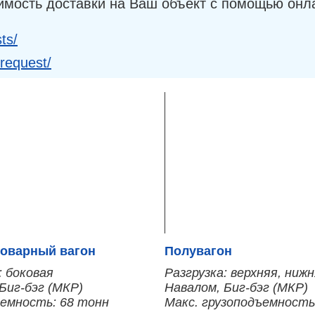
имость доставки на Ваш объект с помощью онл
ts/
-request/
оварный вагон
Полувагон
: боковая
Разгрузка: верхняя, ниж
Биг-бэг (МКР)
Навалом, Биг-бэг (МКР)
ъемность: 68 тонн
Макс. грузоподъемность