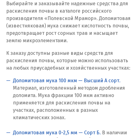
Выбирайте и заказывайте надежные средства для
раскисления почвы в каталоге российского
Псков
производителя «Полевской Мрамор». Доломитовая
(известняковая) мука снижает кислотность почвы,
Пушкино
предотвращает рост сорных трав и насыщает
Пятигорск
землю микроэлементами.
Р
К заказу доступны разные виды средств для
раскисления почвы, которые можно использовать
Раменское
на любых приусадебных и хозяйственных участках:
Ревда
Доломитовая мука 100 мкм — Высший А сорт.
Материал, изготовленный методом дробления
Реутов
доломита. Мука фракции 100 мкм активно
применяется для раскисления почвы на
Ростов на Дону
участках, расположенных в разных
климатических зонах.
Рязань
Доломитовая мука 0-2,5 мм — Сорт Б.
В наличии
С