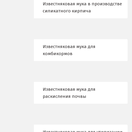
Казань
Известняковая мука в производстве
силикатного кирпича
Калининград
Калуга
Каменск-Уральский
Известняковая мука для
комбикормов
Камышево
Камышлов
Караганда
Известняковая мука для
Качканар
раскисления почвы
Кемерово
Киров
Кировград