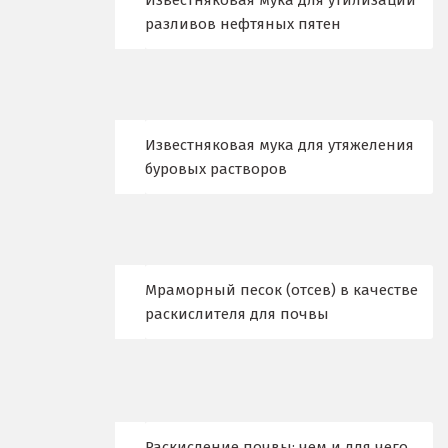
Известняковая мука для утилизации
разливов нефтяных пятен
Клин
Когалым
Коелга
Известняковая мука для утяжеления
буровых растворов
Коломна
Королёв
Кострома
Мраморный песок (отсев) в качестве
Красногорск
раскислителя для почвы
Краснодар
Краснотурьинск
Красноуфимск
Раскисление почвы: чем и для чего