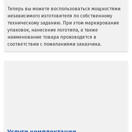
Люберцы
Теперь вы можете воспользоваться мощностями
независимого изготовителя по собственному
М
техническому заданию. При этом маркирование
упаковок, нанесение логотипа, а также
Магнитогорск
наименование товара производятся в
соответствии с пожеланиями заказчика.
Махачкала
Мегион
Медведевка
Москва
Мытищи
Н
Набарежные Челны
Услуги комплектации