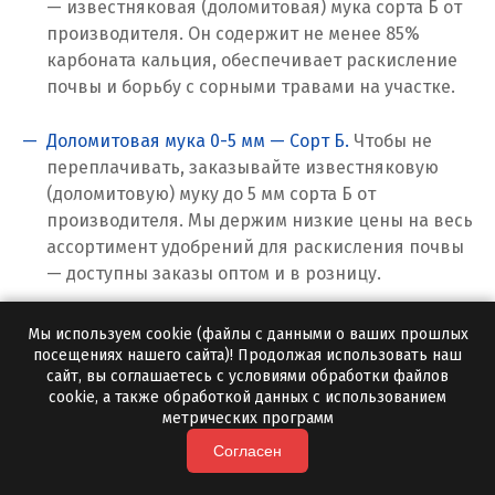
— известняковая (доломитовая) мука сорта Б от
производителя. Он содержит не менее 85%
Салехард
карбоната кальция, обеспечивает раскисление
Самара
почвы и борьбу с сорными травами на участке.
Санкт-Петербург
Доломитовая мука 0-5 мм — Сорт Б.
Чтобы не
переплачивать, заказывайте известняковую
Саратов
(доломитовую) муку до 5 мм сорта Б от
производителя. Мы держим низкие цены на весь
Сатка
ассортимент удобрений для раскисления почвы
— доступны заказы оптом и в розницу.
Севастополь
Североуральск
Доломитовая мука 0-0,1 мм в мешках.
Высоким
Мы используем cookie (файлы с данными о ваших прошлых
спросом в сельскохозяйственной сфере
посещениях нашего сайта)! Продолжая использовать наш
Сергиев Посад
сайт, вы соглашаетесь с условиями обработки файлов
пользуется известняковая (доломитовая) мука,
cookie, а также обработкой данных с использованием
которая поставляется в мешках ж/д и
метрических программ
Серов
автотранспортом. Продукция соответствует
Согласен
всем ГОСТам и ТУ.
Серпухов