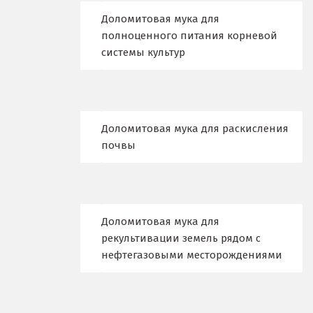
Д
Доломитовая мука для
полноценного питания корневой
Дегтярск
системы культур
Дмитров
Долгопрудный
Доломитовая мука для раскисления
Домодедово
почвы
Дубна
Е
Доломитовая мука для
Егорьевск
рекультивации земель рядом с
нефтегазовыми месторождениями
Екатеринбург
Еленинка