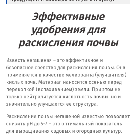
Новороссийск
Эффективные
Новосибирск
удобрения для
Новоуральск
раскисления почвы
Новоуткинск
Новый Уренгой
Известь негашеная – это эффективное и
безопасное средство для раскисления почвы. Она
Ногинск
применяется в качестве мелиоранта (улучшителя)
кислых почв. Материал наносится осенью перед
Ноябрьск
перекопкой (вспахиванием) земли. При этом не
только нейтрализуется кислотность почвы, но и
Нягань
значительно улучшается её структура.
О
Раскисление почвы негашеной известью позволяет
снизить pH до 5-7 – это оптимальный показатель
Одинцово
для выращивания садовых и огородных культур.