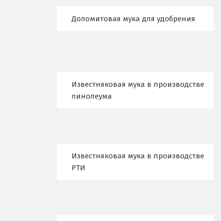
Ж
Доломитовая мука для удобрения
Жуковский
И
Иваново
Известняковая мука в производстве
Ивантеевка
линолеума
Ижевск
Ирбит
Известняковая мука в производстве
Иркутск
РТИ
Ишим
К