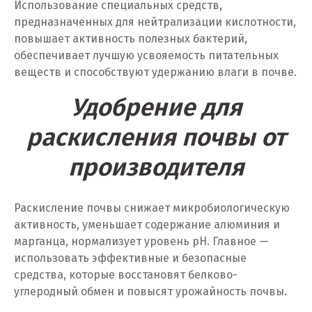
Омск
Использование специальных средств,
предназначенных для нейтрализации кислотности,
Орел
повышает активность полезных бактерий,
обеспечивает лучшую усвояемость питательных
Оренбург
веществ и способствуют удержанию влаги в почве.
Орехово-Зуево
Удобрение для
П
раскисления почвы от
Павловский Посад
производителя
Пенза
Раскисление почвы снижает микробиологическую
Первоуральск
активность, уменьшает содержание алюминия и
марганца, нормализует уровень pH. Главное —
Пермь
использовать эффективные и безопасные
средства, которые восстановят белково-
Подольск
углеродный обмен и повысят урожайность почвы.
Походилова