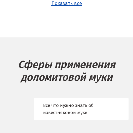
Показать все
Б
Балашиха
Барнаул
Белгород
Сферы применения
Берёзовский
доломитовой муки
Бисерть
Богданович
Брянск
Все что нужно знать об
известняковой муке
В
Верхние Серги