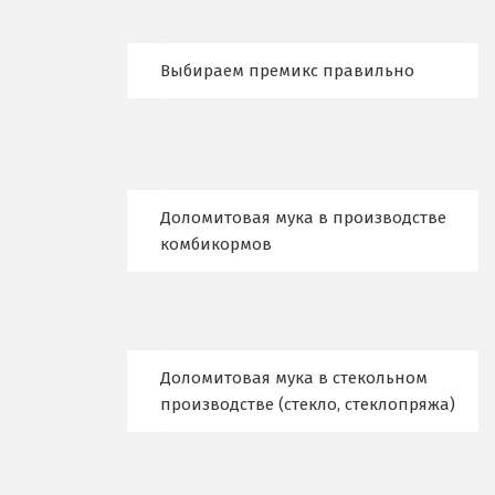
Верхний Уфалей
Выбираем премикс правильно
Верхняя Пышма
Верхняя Салда
Видное
Доломитовая мука в производстве
Владикавказ
комбикормов
Владимир
Волгоград
Волгодонск
Доломитовая мука в стекольном
производстве (стекло, стеклопряжа)
Воронеж
Воскресенск