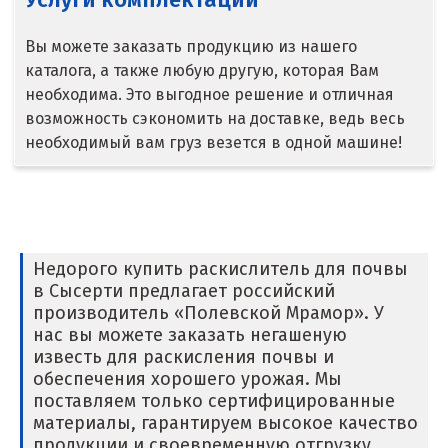
Надым
Вы можете заказать продукцию из нашего
Наро-Фоминск
каталога, а также любую другую, которая Вам
необходима. Это выгодное решение и отличная
Невьянск
возможность сэкономить на доставке, ведь весь
необходимый вам груз везется в одной машине!
Нефтеюганск
Нижневартовск
Нижний Новгород
Недорого купить раскислитель для почвы
Нижний Тагил
в Сысерти предлагает российский
производитель «Полевской Мрамор». У
Новгород
нас вы можете заказать негашеную
известь для раскисления почвы и
Новокоалиновый
обеспечения хорошего урожая. Мы
поставляем только сертифицированные
Новокузнецк
материалы, гарантируем высокое качество
продукции и своевременную отгрузку.