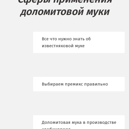
доломитовой муки
Бисерть
Богданович
Брянск
Все что нужно знать об
известняковой муке
В
Верхние Серги
Верхний Уфалей
Выбираем премикс правильно
Верхняя Пышма
Верхняя Салда
Видное
Доломитовая мука в производстве
Владикавказ