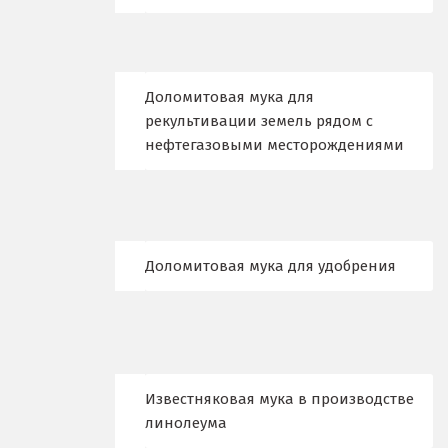
Дубна
Е
Доломитовая мука для
Егорьевск
рекультивации земель рядом с
нефтегазовыми месторождениями
Екатеринбург
Еленинка
Ж
Доломитовая мука для удобрения
Жуковский
И
Иваново
Известняковая мука в производстве
Ивантеевка
линолеума