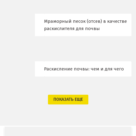
Кострома
Мраморный песок (отсев) в качестве
Красногорск
раскислителя для почвы
Краснодар
Краснотурьинск
Красноуфимск
Раскисление почвы: чем и для чего
Красноярск
Крым
ПОКАЗАТЬ ЕЩЕ
Кузино
Курск
Кушва