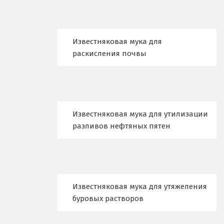
Камышлов
Караганда
Известняковая мука для
Качканар
раскисления почвы
Кемерово
Киров
Кировград
Известняковая мука для утилизации
разливов нефтяных пятен
Клин
Когалым
Коелга
Известняковая мука для утяжеления
буровых растворов
Коломна
Королёв