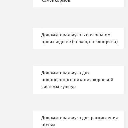
комбикормов
Владимир
Волгоград
Волгодонск
Доломитовая мука в стекольном
производстве (стекло, стеклопряжа)
Воронеж
Воскресенск
Д
Доломитовая мука для
полноценного питания корневой
Дегтярск
системы культур
Дмитров
Долгопрудный
Доломитовая мука для раскисления
Домодедово
почвы