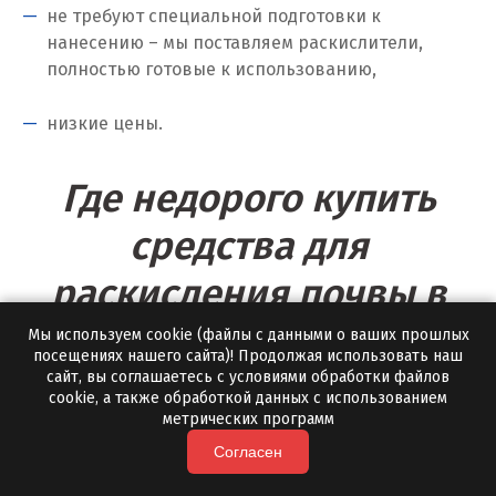
не требуют специальной подготовки к
нанесению – мы поставляем раскислители,
Томск
полностью готовые к использованию,
Троицк
низкие цены.
Тула
Где недорого купить
Тюмень
средства для
У
раскисления почвы в
Ульяновск
Пскове?
Мы используем cookie (файлы с данными о ваших прошлых
Урай
посещениях нашего сайта)! Продолжая использовать наш
сайт, вы соглашаетесь с условиями обработки файлов
Уфа
cookie, а также обработкой данных с использованием
Заказать удобрения для раскисления почвы вы
метрических программ
всегда можете от российского производителя
Учалы
Согласен
«Полевской Мрамор». Мы сотрудничаем с
Ф
корпоративными и частными заказчиками,