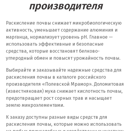
Павловский Посад
производителя
Пенза
Раскисление почвы снижает микробиологическую
Первоуральск
активность, уменьшает содержание алюминия и
марганца, нормализует уровень pH. Главное —
Пермь
использовать эффективные и безопасные
средства, которые восстановят белково-
Подольск
углеродный обмен и повысят урожайность почвы.
Походилова
Выбирайте и заказывайте надежные средства для
Псков
раскисления почвы в каталоге российского
производителя «Полевской Мрамор». Доломитовая
Пушкино
(известняковая) мука снижает кислотность почвы,
предотвращает рост сорных трав и насыщает
Пятигорск
землю микроэлементами.
Р
К заказу доступны разные виды средств для
Раменское
раскисления почвы, которые можно использовать