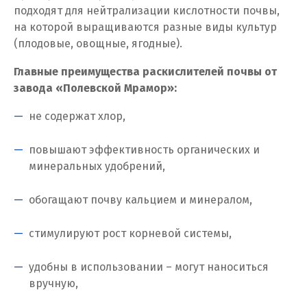
Ставрополь
подходят для нейтрализации кислотности почвы,
на которой выращиваются разные виды культур
Ступино
(плодовые, овощные, ягодные).
Сургут
Главные преимущества раскислителей почвы от
завода «Полевской Мрамор»:
Сухой Лог
не содержат хлор,
Сысерть
повышают эффективность органических и
Т
минеральных удобрений,
Таватуй
обогащают почву кальцием и минералом,
Тамбов
стимулируют рост корневой системы,
Тверь
удобны в использовании – могут наноситься
Тобольск
вручную,
Тольятти