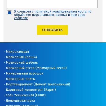
Я согласен с
политикой конфиденциальности
по
обработке персональных данных и
даю свое
согласие
ОТПРАВИТЬ
Микрокальцит
Мраморная крошка
Мраморный щебень
Мраморный отсев (Мраморный песок)
Минеральный порошок
Мраморные плиты
Портландцемент (Цемент тампонажный)
Баритовый концентрат (Барит)
Соль техническая (Галит)
Доломитовая мука