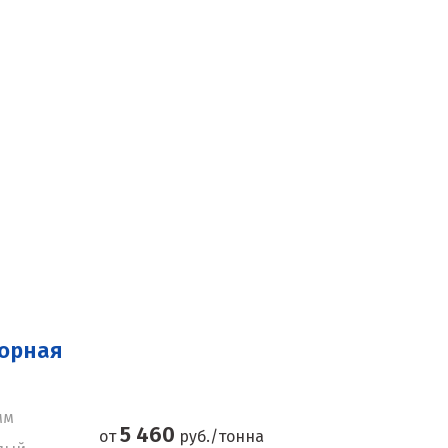
морная
мм
5 460
от
руб./тонна