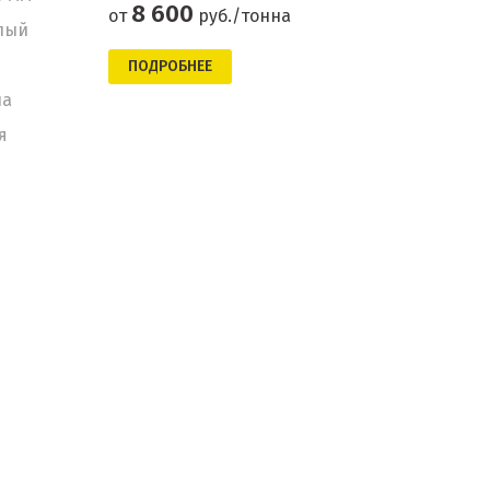
8 600
от
руб./тонна
лый
ПОДРОБНЕЕ
на
я