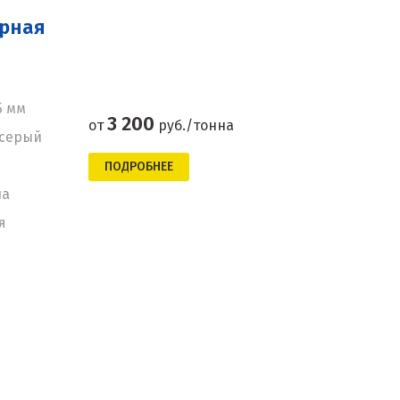
орная
5 мм
3 200
от
руб./тонна
-серый
ПОДРОБНЕЕ
на
я