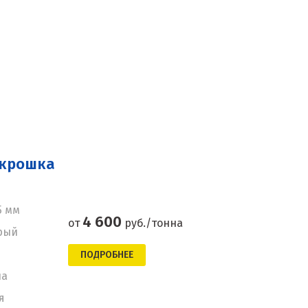
 крошка
5 мм
4 600
от
руб./тонна
рый
ПОДРОБНЕЕ
на
я