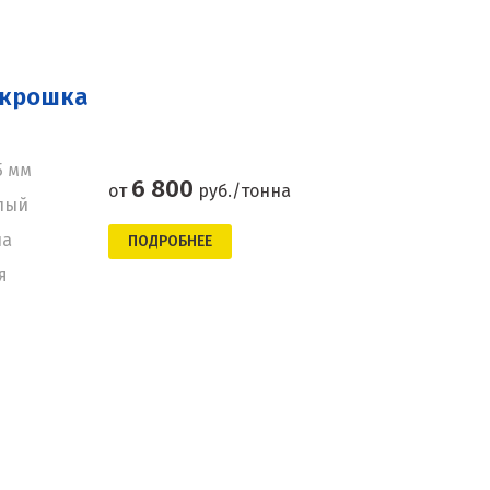
 крошка
5 мм
6 800
от
руб./тонна
лый
на
ПОДРОБНЕЕ
я