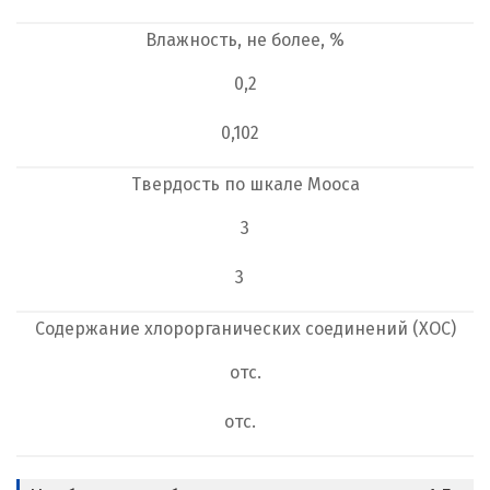
Влажность, не более, %
0,2
0,102
Твердость по шкале Мооса
3
3
Содержание хлорорганических соединений (ХОС)
отс.
отс.