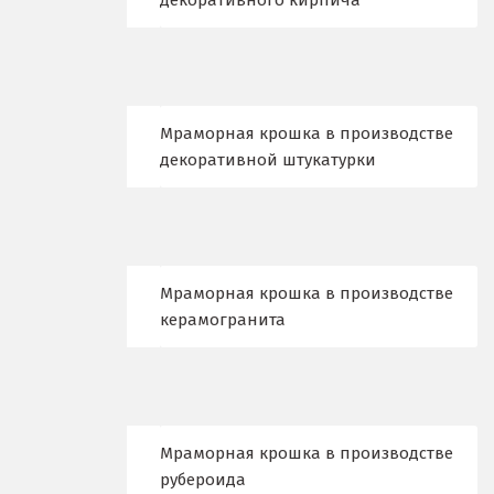
декоративного кирпича
Екатеринбург
Еленинка
Ж
Мраморная крошка в производстве
декоративной штукатурки
Жуковский
И
Иваново
Мраморная крошка в производстве
Ивантеевка
керамогранита
Ижевск
Ирбит
Мраморная крошка в производстве
Иркутск
рубероида