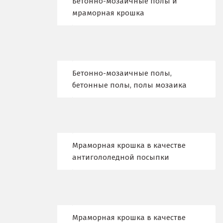
Бетонно-мозаичные полы и
мраморная крошка
В
Верхние Серги
Верхний Уфалей
Бетонно-мозаичные полы,
Верхняя Пышма
бетонные полы, полы мозаика
Верхняя Салда
Видное
Мраморная крошка в качестве
Владикавказ
антигололедной посыпки
Владимир
Волгоград
Волгодонск
Мраморная крошка в качестве