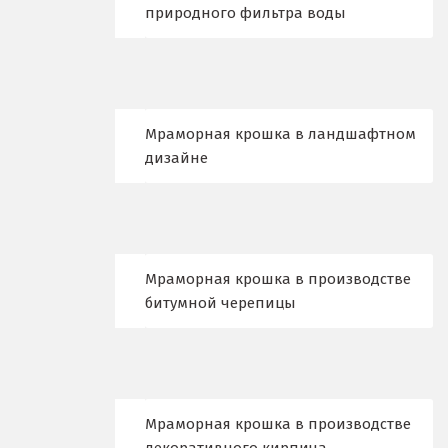
природного фильтра воды
Воронеж
Воскресенск
Д
Мраморная крошка в ландшафтном
дизайне
Дегтярск
Дмитров
Долгопрудный
Мраморная крошка в производстве
Домодедово
битумной черепицы
Дубна
Е
Мраморная крошка в производстве
Егорьевск