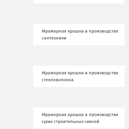
Ишим
К
Казань
Мраморная крошка в производстве
сантехники
Калининград
Калуга
Каменск-Уральский
Мраморная крошка в производстве
стекловолокна
Камышево
Камышлов
Караганда
Мраморная крошка в производстве
Качканар
сухих строительных смесей