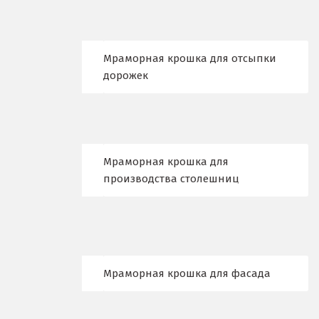
Краснотурьинск
Мраморная крошка для отсыпки
Красноуфимск
дорожек
Красноярск
Крым
Кузино
Мраморная крошка для
производства столешниц
Курск
Кушва
Л
Мраморная крошка для фасада
Лангепас
Липецк