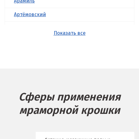
Арамиль
Артёмовский
Асбест
Показать все
Б
Балашиха
Барнаул
Белгород
Сферы применения
Берёзовский
мраморной крошки
Бисерть
Богданович
Брянск