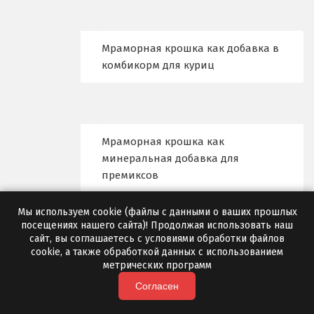
Лобня
Мраморная крошка как добавка в
Лыткарино
комбикорм для куриц
Люберцы
М
Мраморная крошка как
Магнитогорск
минеральная добавка для
премиксов
Махачкала
Мегион
Мы используем cookie (файлы с данными о ваших прошлых
посещениях нашего сайта)! Продолжая использовать наш
сайт, вы соглашаетесь с условиями обработки файлов
Медведевка
Производство пеноблоков с
cookie, а также обработкой данных с использованием
метрических программ
мраморной крошкой
Москва
Согласен
Мытищи