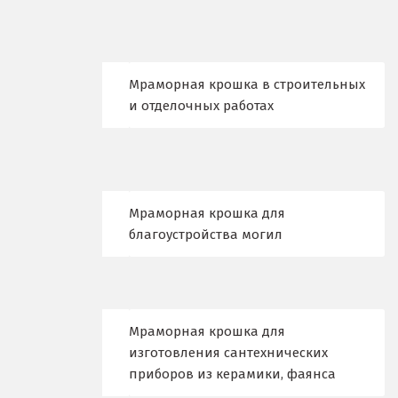
Кемерово
Киров
Кировград
Мраморная крошка в строительных
и отделочных работах
Клин
Когалым
Коелга
Мраморная крошка для
благоустройства могил
Коломна
Королёв
Кострома
Мраморная крошка для
изготовления сантехнических
Красногорск
приборов из керамики, фаянса
Краснодар