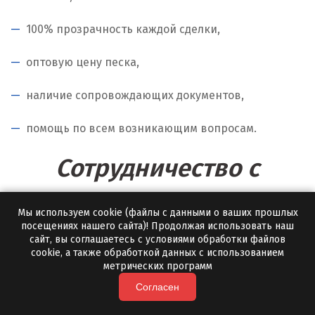
100% прозрачность каждой сделки,
оптовую цену песка,
наличие сопровождающих документов,
помощь по всем возникающим вопросам.
Сотрудничество с
оптовыми клиентами
Мы используем cookie (файлы с данными о ваших прошлых
посещениях нашего сайта)! Продолжая использовать наш
Оптовая продажа песка — одно из основных
сайт, вы соглашаетесь с условиями обработки файлов
cookie, а также обработкой данных с использованием
направлений, в которых работает завод «Полевской
метрических программ
Мрамор». Мы предлагаем экологически чистый,
Согласен
натуральный песок оптовым клиентам —
промышленным, торговым и другим предприятиям,