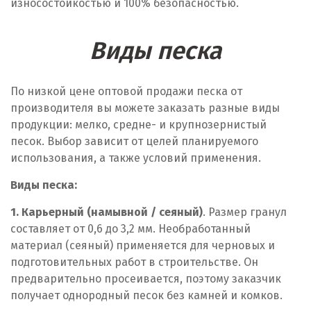
износостойкостью и 100% безопасностью.
Кызылорда
П
Виды песка
Павлодар
По низкой цене оптовой продажи песка от
Петропавловск
производителя вы можете заказать разные виды
продукции: мелко, средне- и крупнозернистый
Р
песок. Выбор зависит от целей планируемого
Рудный
использования, а также условий применения.
Виды песка:
С
1. Карьерный (намывной / сеяный)
. Размер гранул
Семей
составляет от 0,6 до 3,2 мм. Необработанный
материал (сеяный) применяется для черновых и
Т
подготовительных работ в строительстве. Он
Тараз
предварительно просеивается, поэтому заказчик
получает однородный песок без камней и комков.
Темиртау