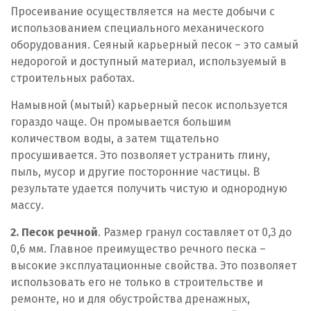
Просеивание осуществляется на месте добычи с
использованием специального механического
У
оборудования. Сеяный карьерный песок – это самый
Уральск
недорогой и доступный материал, используемый в
строительных работах.
Усть-Каменогорск
Намывной (мытый) карьерный песок используется
Ш
гораздо чаще. Он промывается большим
количеством воды, а затем тщательно
Шымкент
просушивается. Это позволяет устранить глину,
пыль, мусор и другие посторонние частицы. В
Э
результате удается получить чистую и однородную
массу.
Экибастуз
2. Песок речной
. Размер гранул составляет от 0,3 до
0,6 мм. Главное преимущество речного песка –
высокие эксплуатационные свойства. Это позволяет
использовать его не только в строительстве и
ремонте, но и для обустройства дренажных,