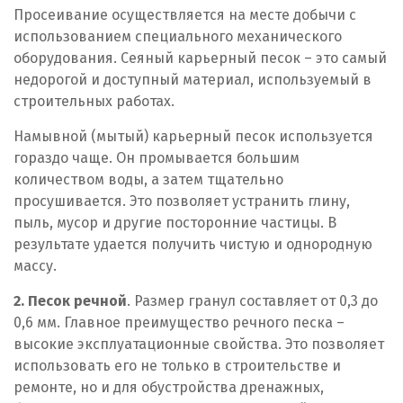
Просеивание осуществляется на месте добычи с
У
использованием специального механического
оборудования. Сеяный карьерный песок – это самый
Уральск
недорогой и доступный материал, используемый в
Усть-Каменогорск
строительных работах.
Намывной (мытый) карьерный песок используется
Ш
гораздо чаще. Он промывается большим
Шымкент
количеством воды, а затем тщательно
просушивается. Это позволяет устранить глину,
Э
пыль, мусор и другие посторонние частицы. В
результате удается получить чистую и однородную
Экибастуз
массу.
2. Песок речной
. Размер гранул составляет от 0,3 до
0,6 мм. Главное преимущество речного песка –
высокие эксплуатационные свойства. Это позволяет
использовать его не только в строительстве и
ремонте, но и для обустройства дренажных,