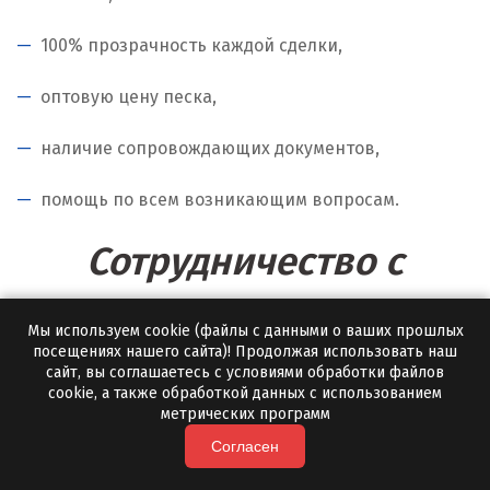
100% прозрачность каждой сделки,
оптовую цену песка,
наличие сопровождающих документов,
помощь по всем возникающим вопросам.
Сотрудничество с
оптовыми клиентами
Мы используем cookie (файлы с данными о ваших прошлых
посещениях нашего сайта)! Продолжая использовать наш
Оптовая продажа песка — одно из основных
сайт, вы соглашаетесь с условиями обработки файлов
cookie, а также обработкой данных с использованием
направлений, в которых работает завод «Полевской
метрических программ
Мрамор». Мы предлагаем экологически чистый,
Согласен
натуральный песок оптовым клиентам —
промышленным, торговым и другим предприятиям,