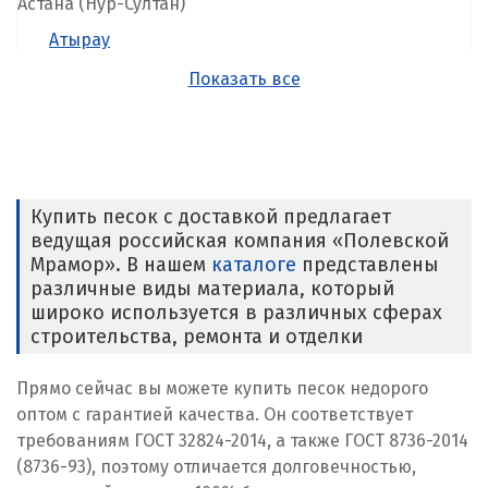
Астана (Нур-Султан)
Атырау
Показать все
Б
Балхаш
Ж
Купить песок с доставкой предлагает
Жезказган
ведущая российская компания «Полевской
Мрамор». В нашем
каталоге
представлены
К
различные виды материала, который
широко используется в различных сферах
Казахстан
строительства, ремонта и отделки
Караганда
Прямо сейчас вы можете купить песок недорого
оптом с гарантией качества. Он соответствует
Костанай
требованиям ГОСТ 32824-2014, а также ГОСТ 8736-2014
(8736-93), поэтому отличается долговечностью,
Кызылорда