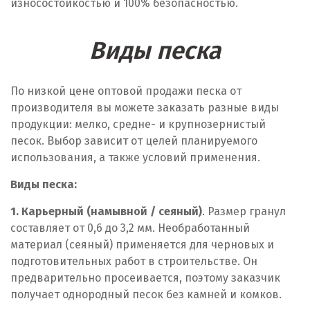
износостойкостью и 100% безопасностью.
П
Виды песка
Павлодар
Петропавловск
По низкой цене оптовой продажи песка от
производителя вы можете заказать разные виды
Р
продукции: мелко, средне- и крупнозернистый
песок. Выбор зависит от целей планируемого
Рудный
использования, а также условий применения.
С
Виды песка:
Семей
1. Карьерный (намывной / сеяный)
. Размер гранул
составляет от 0,6 до 3,2 мм. Необработанный
Т
материал (сеяный) применяется для черновых и
подготовительных работ в строительстве. Он
Тараз
предварительно просеивается, поэтому заказчик
Темиртау
получает однородный песок без камней и комков.