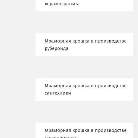
Ивантеевка
керамогранита
Ижевск
Ирбит
Мраморная крошка в производстве
Иркутск
рубероида
Ишим
К
Казань
Мраморная крошка в производстве
сантехники
Калининград
Калуга
Каменск-Уральский
Мраморная крошка в производстве
стекловолокна