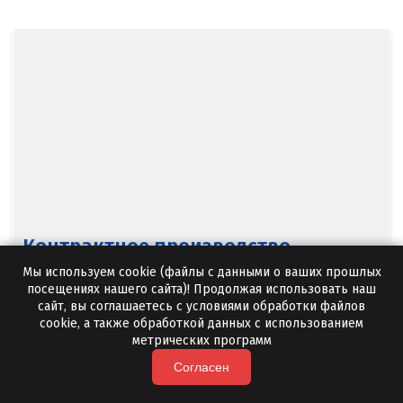
Новый Уренгой
Ногинск
Ноябрьск
Нягань
О
Одинцово
Омск
Контрактное производство
Мы используем cookie (файлы с данными о ваших прошлых
Орел
Теперь вы можете воспользоваться мощностями
посещениях нашего сайта)! Продолжая использовать наш
сайт, вы соглашаетесь с условиями обработки файлов
независимого изготовителя по собственному
Оренбург
cookie, а также обработкой данных с использованием
техническому заданию. При этом маркирование
метрических программ
упаковок, нанесение логотипа, а также
Орехово-Зуево
Согласен
наименование товара производятся в
соответствии с пожеланиями заказчика.
П