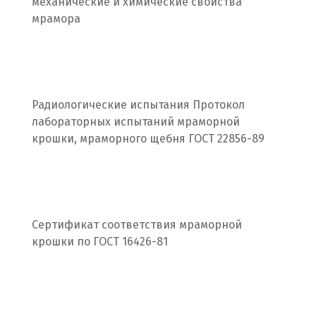
механические и химические свойства
Нижневартовск
мрамора
Нижний Новгород
Нижний Тагил
Новгород
Радиологические испытания Протокол
лабораторных испытаний мраморной
Новокоалиновый
крошки, мраморного щебня ГОСТ 22856-89
Новокузнецк
Новороссийск
Сертификат соответствия мраморной
Новосибирск
крошки по ГОСТ 16426-81
Новоуральск
Новоуткинск