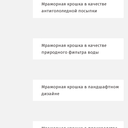
Мраморная крошка в качестве
Владикавказ
антигололедной посыпки
Владимир
Волгоград
Волгодонск
Мраморная крошка в качестве
природного фильтра воды
Воронеж
Воскресенск
Д
Мраморная крошка в ландшафтном
дизайне
Дегтярск
Дмитров
Долгопрудный