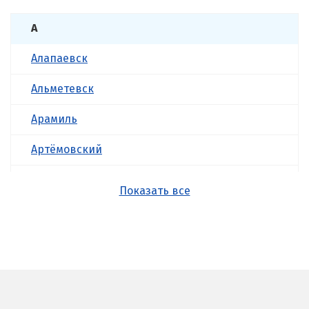
А
Алапаевск
Альметевск
Арамиль
Артёмовский
Асбест
Показать все
Б
Балашиха
Барнаул
Белгород