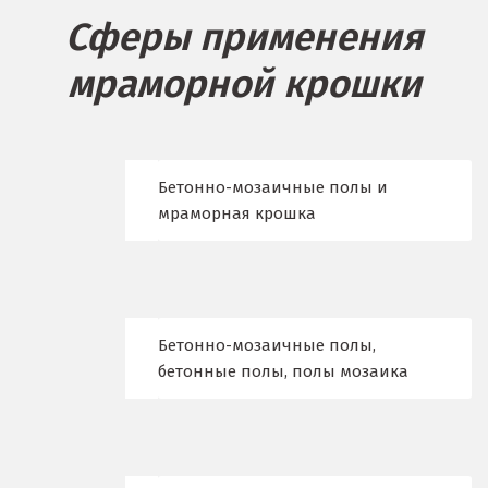
Сферы применения
Берёзовский
мраморной крошки
Бисерть
Богданович
Брянск
Бетонно-мозаичные полы и
мраморная крошка
В
Верхние Серги
Верхний Уфалей
Бетонно-мозаичные полы,
Верхняя Пышма
бетонные полы, полы мозаика
Верхняя Салда
Видное