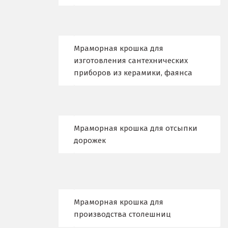
Королёв
Кострома
Мраморная крошка для
изготовления сантехнических
Красногорск
приборов из керамики, фаянса
Краснодар
Краснотурьинск
Мраморная крошка для отсыпки
Красноуфимск
дорожек
Красноярск
Крым
Кузино
Мраморная крошка для
производства столешниц
Курск