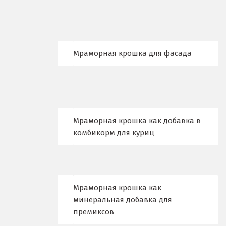
Кушва
Л
Мраморная крошка для фасада
Лангепас
Липецк
Лобня
Мраморная крошка как добавка в
Лыткарино
комбикорм для куриц
Люберцы
М
Мраморная крошка как
Магнитогорск
минеральная добавка для
премиксов
Махачкала