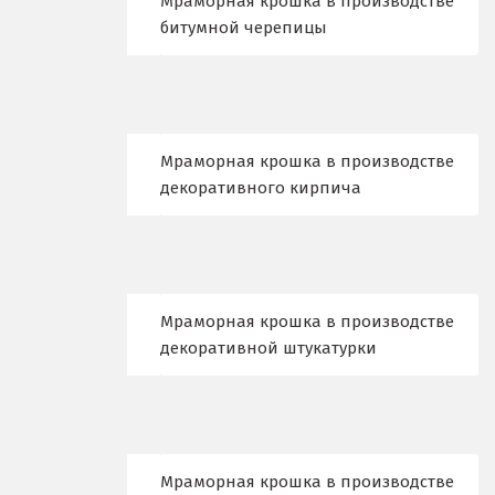
Мраморная крошка в производстве
Домодедово
битумной черепицы
Дубна
Е
Мраморная крошка в производстве
Егорьевск
декоративного кирпича
Екатеринбург
Еленинка
Ж
Мраморная крошка в производстве
декоративной штукатурки
Жуковский
И
Иваново
Мраморная крошка в производстве