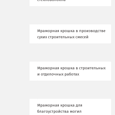
Камышево
Камышлов
Караганда
Мраморная крошка в производстве
Качканар
сухих строительных смесей
Кемерово
Киров
Кировград
Мраморная крошка в строительных
и отделочных работах
Клин
Когалым
Коелга
Мраморная крошка для
благоустройства могил
Коломна