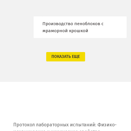
Мегион
Медведевка
Производство пеноблоков с
мраморной крошкой
Москва
Мытищи
ПОКАЗАТЬ ЕЩЕ
Н
Набарежные Челны
Надым
Наро-Фоминск
Невьянск
Нефтеюганск
Протокол лабораторных испытаний: Физико-