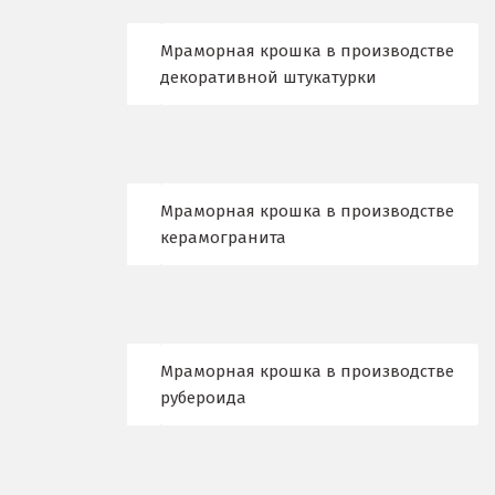
Ж
Мраморная крошка в производстве
декоративной штукатурки
Жуковский
И
Иваново
Мраморная крошка в производстве
Ивантеевка
керамогранита
Ижевск
Ирбит
Мраморная крошка в производстве
Иркутск
рубероида
Ишим
К