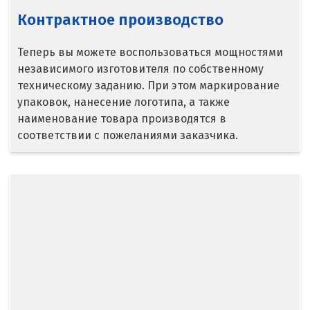
Омск
Контрактное производство
Орел
Теперь вы можете воспользоваться мощностями
независимого изготовителя по собственному
Оренбург
техническому заданию. При этом маркирование
упаковок, нанесение логотипа, а также
Орехово-Зуево
наименование товара производятся в
соответствии с пожеланиями заказчика.
П
Павловский Посад
Пенза
Первоуральск
Пермь
Подольск