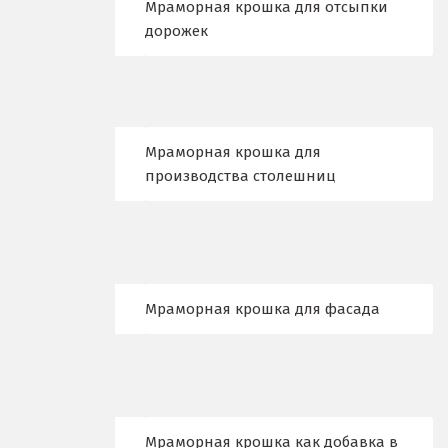
Мраморная крошка для отсыпки
Красноуфимск
дорожек
Красноярск
Крым
Кузино
Мраморная крошка для
производства столешниц
Курск
Кушва
Л
Мраморная крошка для фасада
Лангепас
Липецк
Лобня
Мраморная крошка как добавка в