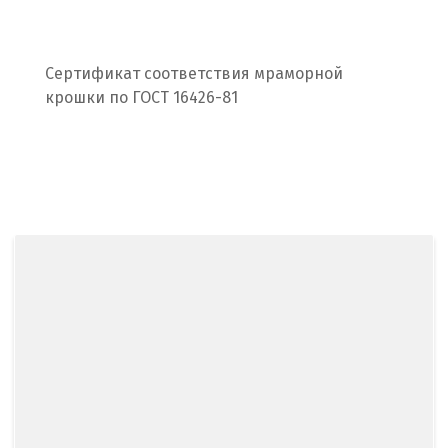
Новороссийск
Сертификат соответствия мраморной
Новосибирск
крошки по ГОСТ 16426-81
Новоуральск
Новоуткинск
Новый Уренгой
Ногинск
Ноябрьск
Нягань
О
Одинцово