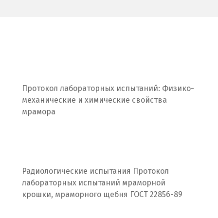
Надым
Наро-Фоминск
Невьянск
Нефтеюганск
Протокол лабораторных испытаний: Физико-
механические и химические свойства
Нижневартовск
мрамора
Нижний Новгород
Нижний Тагил
Новгород
Радиологические испытания Протокол
лабораторных испытаний мраморной
Новокоалиновый
крошки, мраморного щебня ГОСТ 22856-89
Новокузнецк