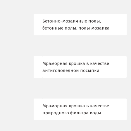
Верхние Серги
Верхний Уфалей
Бетонно-мозаичные полы,
Верхняя Пышма
бетонные полы, полы мозаика
Верхняя Салда
Видное
Мраморная крошка в качестве
Владикавказ
антигололедной посыпки
Владимир
Волгоград
Волгодонск
Мраморная крошка в качестве
природного фильтра воды
Воронеж
Воскресенск