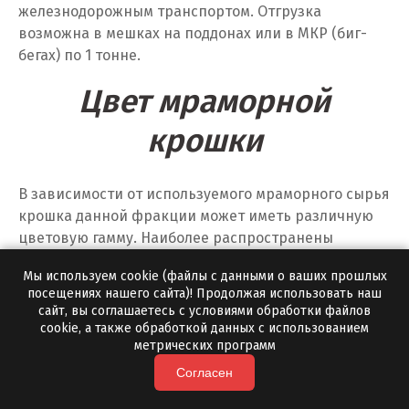
железнодорожным транспортом. Отгрузка
Т
возможна в мешках на поддонах или в МКР (биг-
бегах) по 1 тонне.
Таватуй
Цвет мраморной
Тамбов
крошки
Тверь
Тобольск
В зависимости от используемого мраморного сырья
крошка данной фракции может иметь различную
Тольятти
цветовую гамму. Наиболее распространены
следующие варианты:
Томск
Мы используем cookie (файлы с данными о ваших прошлых
посещениях нашего сайта)! Продолжая использовать наш
белая мраморная крошка
сайт, вы соглашаетесь с условиями обработки файлов
Троицк
серая мраморная крошка
cookie, а также обработкой данных с использованием
метрических программ
Тула
бело-серая мраморная крошка
Согласен
Благодаря разнообразию оттенков материал
Тюмень
применяется как в строительстве, так и в