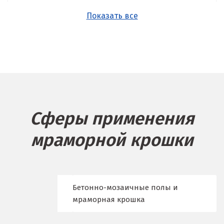
Асбест
Показать все
Б
Балашиха
Барнаул
Белгород
Сферы применения
Берёзовский
мраморной крошки
Бисерть
Богданович
Брянск
Бетонно-мозаичные полы и
мраморная крошка
В