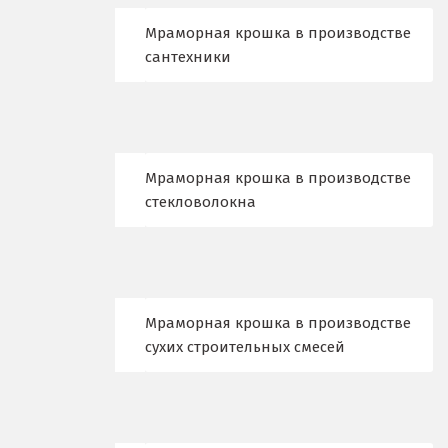
Казань
Мраморная крошка в производстве
сантехники
Калининград
Калуга
Каменск-Уральский
Мраморная крошка в производстве
стекловолокна
Камышево
Камышлов
Караганда
Мраморная крошка в производстве
Качканар
сухих строительных смесей
Кемерово
Киров