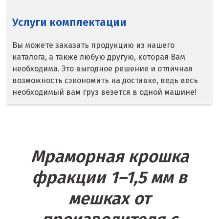
Походилова
Услуги комплектации
Псков
Вы можете заказать продукцию из нашего
Пушкино
каталога, а также любую другую, которая Вам
необходима. Это выгодное решение и отличная
Пятигорск
возможность сэкономить на доставке, ведь весь
необходимый вам груз везется в одной машине!
Р
Раменское
Ревда
Мраморная крошка
Реутов
фракции 1–1,5 мм в
Ростов на Дону
мешках от
Рязань