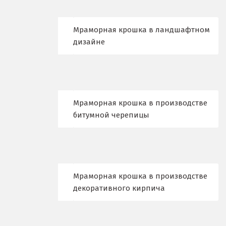
Д
Мраморная крошка в ландшафтном
дизайне
Дегтярск
Дмитров
Долгопрудный
Мраморная крошка в производстве
Домодедово
битумной черепицы
Дубна
Е
Мраморная крошка в производстве
Егорьевск
декоративного кирпича
Екатеринбург
Еленинка