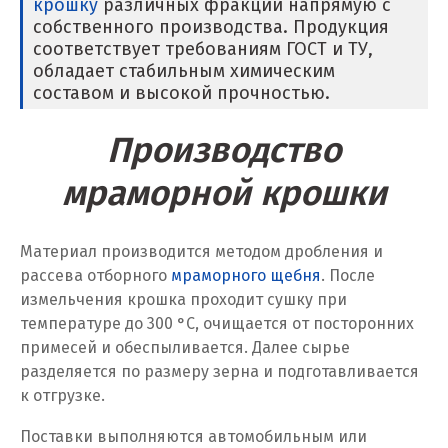
крошку
различных фракций напрямую с
собственного производства. Продукция
Сибай
соответствует требованиям ГОСТ и ТУ,
обладает стабильным химическим
Смоленск
составом и высокой прочностью.
Снежинск
Производство
Сочи
мраморной крошки
Среднеуральск
Материал производится методом дробления и
Ставрополь
рассева отборного
мраморного щебня
. После
измельчения крошка проходит сушку при
Ступино
температуре до 300 °C, очищается от посторонних
примесей и обеспыливается. Далее сырье
Сургут
разделяется по размеру зерна и подготавливается
к отгрузке.
Сухой Лог
Поставки выполняются автомобильным или
Сысерть