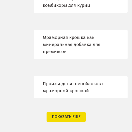
Лыткарино
комбикорм для куриц
Люберцы
М
Мраморная крошка как
Магнитогорск
минеральная добавка для
премиксов
Махачкала
Мегион
Медведевка
Производство пеноблоков с
мраморной крошкой
Москва
Мытищи
ПОКАЗАТЬ ЕЩЕ
Н
Набарежные Челны