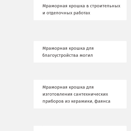
Кировград
Мраморная крошка в строительных
и отделочных работах
Клин
Когалым
Коелга
Мраморная крошка для
благоустройства могил
Коломна
Королёв
Кострома
Мраморная крошка для
изготовления сантехнических
Красногорск
приборов из керамики, фаянса
Краснодар
Краснотурьинск