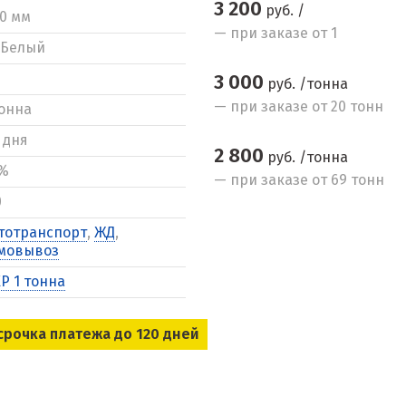
3 200
руб. /
10 мм
— при заказе от 1
Белый
3 000
руб. /тонна
— при заказе от 20 тонн
тонна
3 дня
2 800
руб. /тонна
%
— при заказе от 69 тонн
0
тотранспорт
,
ЖД
,
мовывоз
Р 1 тонна
срочка платежа до 120 дней