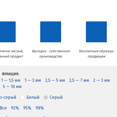
чески чистый,
Выгодно - собственное
Бесплатные образцы
льный продукт
производство
продукции
ФРАКЦИЯ:
1 — 1,5 мм
1 — 3 мм
2,5 — 5 мм
2,5 — 7 мм
2 — 3 мм
5 — 10 мм
о-серый
Белый
Серый
Все
92%
95%
98%