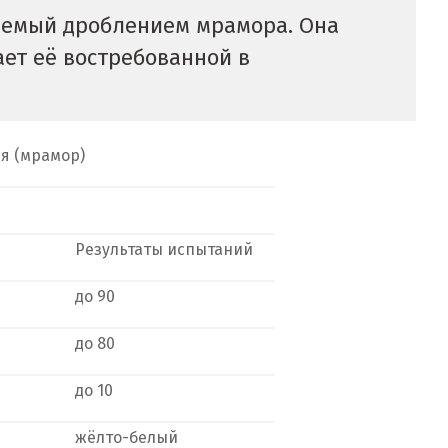
аемый дроблением мрамора. Она
ает её востребованной в
я (мрамор)
Результаты испытаний
до 90
до 80
до 10
жёлто-белый