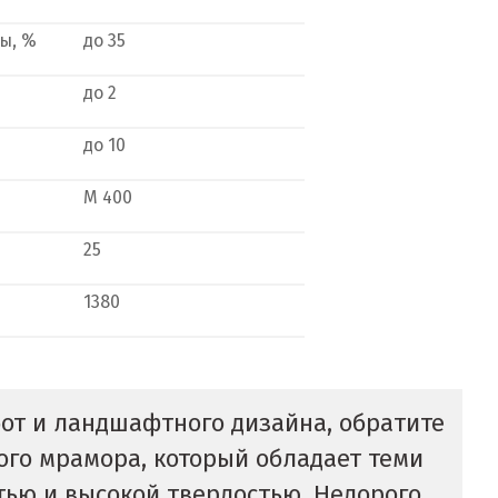
ы, %
до 35
до 2
до 10
М 400
25
1380
от и ландшафтного дизайна, обратите
ого мрамора, который обладает теми
ью и высокой твердостью. Недорого