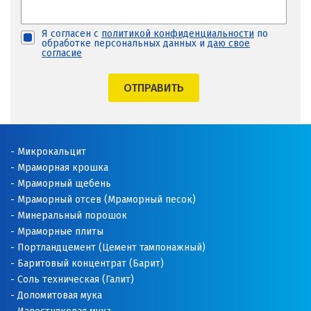
Я согласен с
политикой конфиденциальности
по
обработке персональных данных и
даю свое
согласие
ОТПРАВИТЬ
Микрокальцит
Мраморная крошка
Мраморный щебень
Мраморный отсев (Мраморный песок)
Минеральный порошок
Мраморные плиты
Портландцемент (Цемент тампонажный)
Баритовый концентрат (Барит)
Соль техническая (Галит)
Доломитовая мука