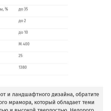
ы, %
до 35
до 2
до 10
М 400
25
1380
от и ландшафтного дизайна, обратите
ого мрамора, который обладает теми
ью и высокой твердостью. Недорого