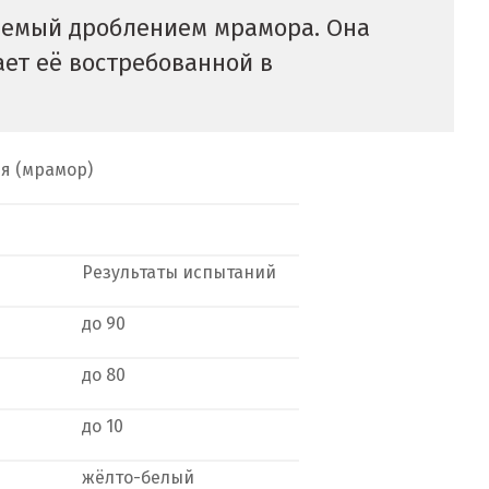
аемый дроблением мрамора. Она
ает её востребованной в
я (мрамор)
Результаты испытаний
до 90
до 80
до 10
жёлто-белый