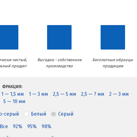
чески чистый,
Выгодно - собственное
Бесплатные образцы
льный продукт
производство
продукции
ФРАКЦИЯ:
1 — 1,5 мм
1 — 3 мм
2,5 — 5 мм
2,5 — 7 мм
2 — 3 мм
5 — 10 мм
о-серый
Белый
Серый
Все
92%
95%
98%