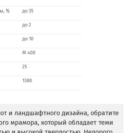
ы, %
до 35
до 2
до 10
М 400
25
1380
от и ландшафтного дизайна, обратите
ого мрамора, который обладает теми
ью и высокой твердостью. Недорого