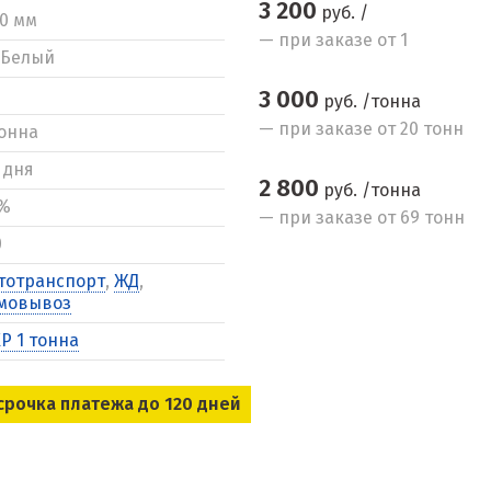
3 200
руб. /
10 мм
— при заказе от 1
Белый
3 000
руб. /тонна
— при заказе от 20 тонн
тонна
3 дня
2 800
руб. /тонна
%
— при заказе от 69 тонн
0
тотранспорт
,
ЖД
,
мовывоз
Р 1 тонна
срочка платежа до 120 дней