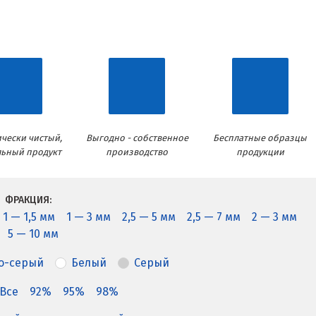
чески чистый,
Выгодно - собственное
Бесплатные образцы
льный продукт
производство
продукции
ФРАКЦИЯ:
1 — 1,5 мм
1 — 3 мм
2,5 — 5 мм
2,5 — 7 мм
2 — 3 мм
5 — 10 мм
о-серый
Белый
Серый
Все
92%
95%
98%