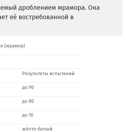
аемый дроблением мрамора. Она
ает её востребованной в
я (мрамор)
Результаты испытаний
до 90
до 80
до 10
жёлто-белый