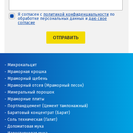
Я согласен с
политикой конфиденциальности
по
обработке персональных данных и
даю свое
согласие
ОТПРАВИТЬ
Микрокальцит
Мраморная крошка
Мраморный щебень
Мраморный отсев (Мраморный песок)
Минеральный порошок
Мраморные плиты
Портландцемент (Цемент тампонажный)
Баритовый концентрат (Барит)
Соль техническая (Галит)
Доломитовая мука