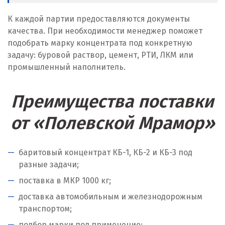
Орел
К каждой партии предоставляются документы
Оренбург
качества. При необходимости менеджер поможет
подобрать марку концентрата под конкретную
Орехово-Зуево
задачу: буровой раствор, цемент, РТИ, ЛКМ или
промышленный наполнитель.
П
Павловский Посад
Преимущества поставки
Пенза
от «Полевской Мрамор»
Первоуральск
баритовый концентрат КБ-1, КБ-2 и КБ-3 под
Пермь
разные задачи;
поставка в МКР 1000 кг;
Подольск
доставка автомобильным и железнодорожным
Походилова
транспортом;
подбор марки под применение;