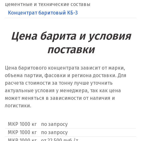
цементные и технические составы
Красноярск
Концентрат баритовый КБ-3
Крым
Цена барита и условия
Кузино
поставки
Курск
Кушва
Цена баритового концентрата зависит от марки,
объема партии, фасовки и региона доставки. Для
Л
расчета стоимости за тонну лучше уточнить
Лангепас
актуальные условия у менеджера, так как цена
может меняться в зависимости от наличия и
Липецк
логистики.
Лобня
МКР 1000 кг
по запросу
Лыткарино
МКР 1000 кг
по запросу
МКР 1000 кг
от 22 500 руб./т