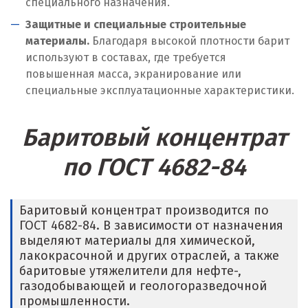
специального назначения.
Новосибирск
Защитные и специальные строительные
материалы.
Благодаря высокой плотности барит
Новоуральск
используют в составах, где требуется
повышенная масса, экранирование или
Новоуткинск
специальные эксплуатационные характеристики.
Новый Уренгой
Баритовый концентрат
Ногинск
по ГОСТ 4682-84
Ноябрьск
Нягань
Баритовый концентрат производится по
ГОСТ 4682-84. В зависимости от назначения
О
выделяют материалы для химической,
лакокрасочной и других отраслей, а также
Одинцово
баритовые утяжелители для нефте-,
газодобывающей и геологоразведочной
Омск
промышленности.