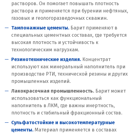
Надым
растворов. Он помогает повышать плотность
раствора и применяется при бурении нефтяных,
Наро-Фоминск
газовых и геологоразведочных скважин.
Тампонажные цементы.
Невьянск
Барит применяют в
специальных цементных составах, где требуется
Нефтеюганск
высокая плотность и устойчивость к
технологическим нагрузкам.
Нижневартовск
Резинотехнические изделия.
Концентрат
используют как минеральный наполнитель при
Нижний Новгород
производстве РТИ, технической резины и других
промышленных изделий.
Нижний Тагил
Лакокрасочная промышленность.
Барит может
Новгород
использоваться как функциональный
наполнитель в ЛКМ, где важны инертность,
Новокоалиновый
плотность и стабильный фракционный состав.
Новокузнецк
Сульфатостойкие и высокотемпературные
Новороссийск
цементы.
Материал применяется в составах