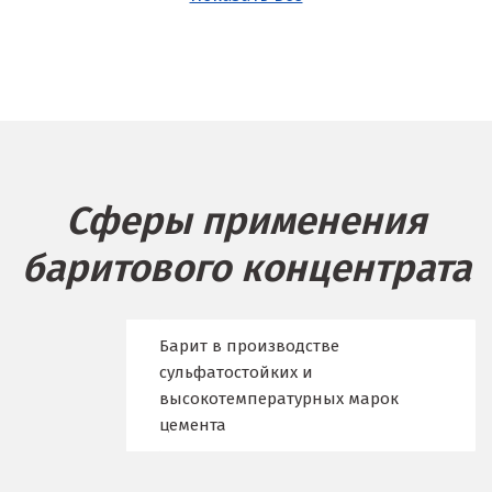
Б
Балашиха
Барнаул
Белгород
Сферы применения
Берёзовский
баритового концентрата
Бисерть
Богданович
Барит в производстве
Брянск
сульфатостойких и
высокотемпературных марок
В
цемента
Верхние Серги