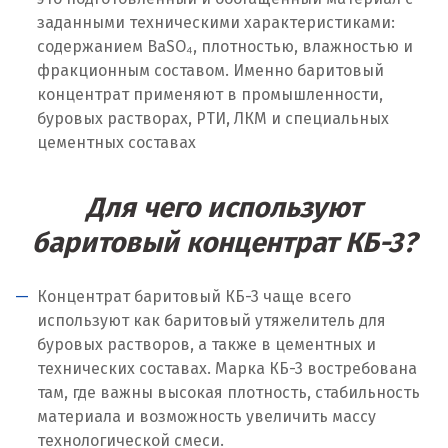
заданными техническими характеристиками:
Смоленск
содержанием BaSO₄, плотностью, влажностью и
фракционным составом. Именно баритовый
Снежинск
концентрат применяют в промышленности,
буровых растворах, РТИ, ЛКМ и специальных
Сочи
цементных составах
Среднеуральск
Для чего используют
Ставрополь
баритовый концентрат КБ-3?
Ступино
Сургут
Концентрат баритовый КБ-3 чаще всего
используют как баритовый утяжелитель для
Сухой Лог
буровых растворов, а также в цементных и
технических составах. Марка КБ-3 востребована
Сысерть
там, где важны высокая плотность, стабильность
материала и возможность увеличить массу
Т
технологической смеси.