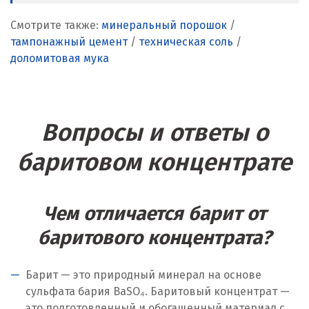
Смотрите также:
минеральный порошок
/
Самара
тампонажный цемент
/
техническая соль
/
Санкт-Петербург
доломитовая мука
Саратов
Сатка
Вопросы и ответы о
Севастополь
баритовом концентрате
Североуральск
Чем отличается барит от
Сергиев Посад
баритового концентрата?
Серов
Серпухов
Барит — это природный минерал на основе
сульфата бария BaSO₄. Баритовый концентрат —
Сибай
это подготовленный и обогащенный материал с