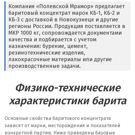
Компания «Полевской Мрамор» предлагает
баритовый концентрат марок КБ-1, КБ-2 и
Жуковский
КБ-3 с доставкой в Новокузнецк и другие
регионы России. Продукция поставляется в
И
МКР 1000 кг, сопровождается документами
качества и подбирается с учетом
Иваново
назначения: бурение, цемент,
резинотехнические изделия,
Ивантеевка
лакокрасочные материалы или другие
производственные задачи.
Ижевск
Ирбит
Физико-технические
Иркутск
характеристики барита
Ишим
Основные свойства баритового концентрата
К
зависят от марки, месторождения и показателей
Казань
конкретной партии. Ниже приведены базовые