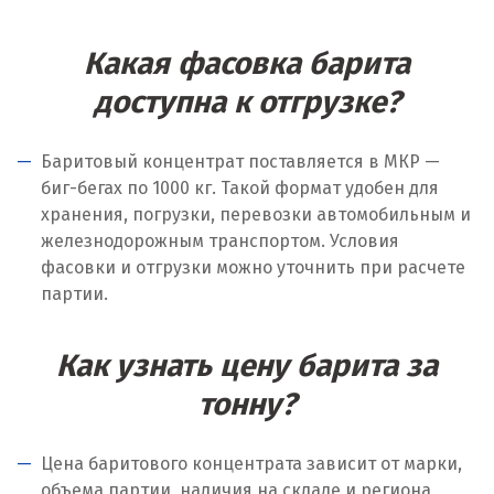
Таватуй
Какая фасовка барита
Тамбов
доступна к отгрузке?
Тверь
Баритовый концентрат поставляется в МКР —
Тобольск
биг-бегах по 1000 кг. Такой формат удобен для
хранения, погрузки, перевозки автомобильным и
Тольятти
железнодорожным транспортом. Условия
фасовки и отгрузки можно уточнить при расчете
Томск
партии.
Троицк
Как узнать цену барита за
Тула
тонну?
Тюмень
У
Цена баритового концентрата зависит от марки,
объема партии, наличия на складе и региона