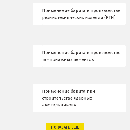
Верхний Уфалей
Применение барита в производстве
Верхняя Пышма
резинотехнических изделий (РТИ)
Верхняя Салда
Видное
Применение барита в производстве
Владикавказ
тампонажных цементов
Владимир
Волгоград
Применение барита при
Волгодонск
строительстве ядерных
«могильников»
Воронеж
Воскресенск
ПОКАЗАТЬ ЕЩЕ