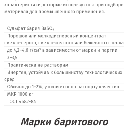
характеристики, которые используются при подборе
Калининград
материала для промышленного применения.
Калуга
Сульфат бария BaSO₄
Каменск-Уральский
Порошок или мелкодисперсный концентрат
светло-серого, светло-желтого или бежевого оттенка
Камышево
до 4,2–4,6 г/см³ в зависимости от марки и партии
3–3,5
Камышлов
Практически не растворим
Инертен, устойчив к большинству технологических
Караганда
сред
Качканар
Обычно до 1–2%, уточняется по паспорту качества
МКР 1000 кг
Кемерово
ГОСТ 4682-84
Киров
Марки баритового
Кировград