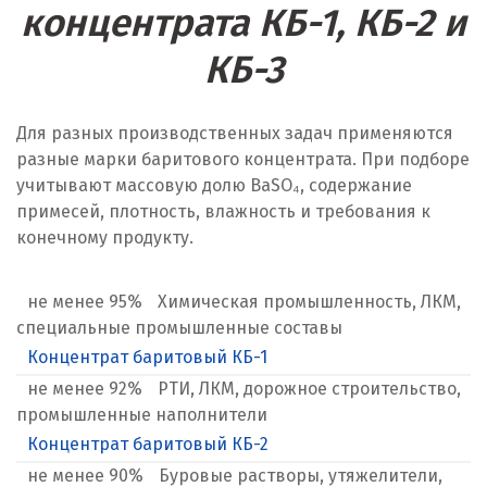
концентрата КБ-1, КБ-2 и
Клин
КБ-3
Когалым
Коелга
Для разных производственных задач применяются
разные марки баритового концентрата. При подборе
Коломна
учитывают массовую долю BaSO₄, содержание
примесей, плотность, влажность и требования к
Королёв
конечному продукту.
Кострома
не менее 95%
Химическая промышленность, ЛКМ,
Красногорск
специальные промышленные составы
Концентрат баритовый КБ-1
Краснодар
не менее 92%
РТИ, ЛКМ, дорожное строительство,
Краснотурьинск
промышленные наполнители
Концентрат баритовый КБ-2
Красноуфимск
не менее 90%
Буровые растворы, утяжелители,