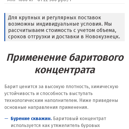
Люберцы
М
Для крупных и регулярных поставок
возможны индивидуальные условия. Мы
Магнитогорск
рассчитываем стоимость с учетом объема,
сроков отгрузки и доставки в Новокузнецк.
Махачкала
Применение баритового
Мегион
концентрата
Медведевка
Москва
Барит ценится за высокую плотность, химическую
Мытищи
устойчивость и способность выступать
технологическим наполнителем. Ниже приведены
Н
основные направления применения.
Набарежные Челны
Бурение скважин.
Баритовый концентрат
используется как утяжелитель буровых