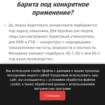
Ч
барита под конкретное
применение?
Чебаркуль
Челябинск
Да, марка баритового концентрата подбирается
под задачу заказчика. Для буровых растворов
Чехов
чаще рассматривают баритовый утяжелитель,
для ЛКМ и РТИ — концентрат с подходящими
Чита
показателями чистоты, влажности и плотности.
Менеджер поможет подобрать КБ-1, КБ-2 или КБ-3
Щ
под ваше производство.
Щёлково
Мы используем cookie (файлы с данными о ваших прошлых
Э
посещениях нашего сайта)! Продолжая использовать наш
сайт, вы соглашаетесь с условиями обработки файлов
Электросталь
cookie, а также обработкой данных с использованием
метрических программ
Ю
Согласен
Югорск