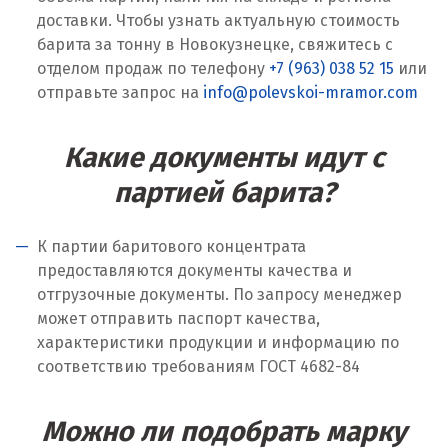
Ульяновск
доставки. Чтобы узнать актуальную стоимость
барита за тонну в Новокузнецке, свяжитесь с
Урай
отделом продаж по телефону
+7 (963) 038 52 15
или
отправьте запрос на
info@polevskoi-mramor.com
Уфа
Учалы
Какие документы идут с
партией барита?
Ф
Фрязино
К партии баритового концентрата
предоставляются документы качества и
Х
отгрузочные документы. По запросу менеджер
может отправить паспорт качества,
Хабаровск
характеристики продукции и информацию по
соответствию требованиям ГОСТ 4682-84
Ханты-Мансийск
Химки
Можно ли подобрать марку