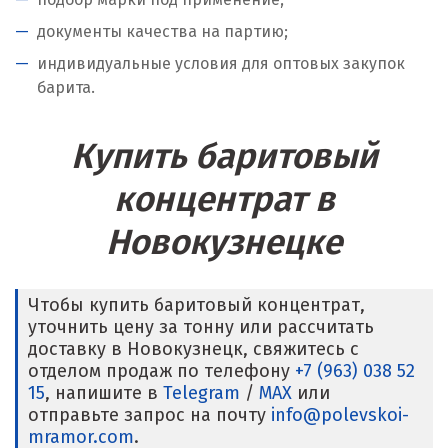
Псков
документы качества на партию;
Пушкино
индивидуальные условия для оптовых закупок
барита.
Пятигорск
Р
Купить баритовый
Раменское
концентрат в
Ревда
Новокузнецке
Реутов
Чтобы купить баритовый концентрат,
Ростов на Дону
уточнить цену за тонну или рассчитать
доставку в Новокузнецк, свяжитесь с
Рязань
отделом продаж по телефону
+7 (963) 038 52
15
, напишите в
Telegram
/
MAX
или
С
отправьте запрос на почту
info@polevskoi-
mramor.com
.
Салехард