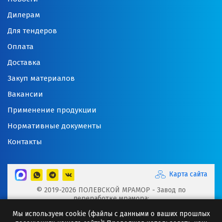
Дилерам
Для тендеров
Оплата
Доставка
Закуп материалов
Вакансии
Применение продукции
Нормативные документы
Контакты
Карта сайта
© 2019-2026 ПОЛЕВСКОЙ МРАМОР - Завод по
переработке мрамора:
Микрокальцит, Мраморная крошка, Мраморный щебень,
Мы используем cookie (файлы с данными о ваших прошлых
Минеральные порошки, Добавки для буровых растворов