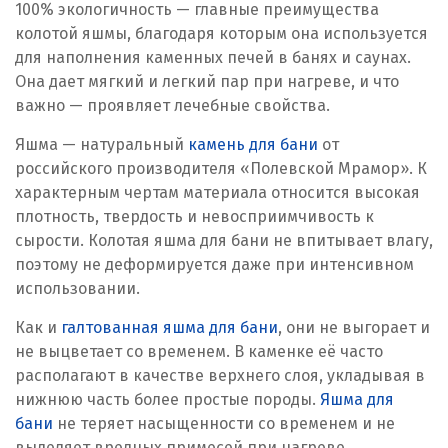
100% экологичность — главные преимущества
колотой яшмы, благодаря которым она используется
для наполнения каменных печей в банях и саунах.
Она дает мягкий и легкий пар при нагреве, и что
важно — проявляет лечебные свойства.
Яшма — натуральный
камень для бани
от
российского производителя «Полевской Мрамор». К
характерным чертам материала относится высокая
плотность, твердость и невосприимчивость к
сырости. Колотая яшма для бани не впитывает влагу,
поэтому не деформируется даже при интенсивном
использовании.
Как и
галтованная яшма для бани
, они не выгорает и
не выцветает со временем. В каменке её часто
располагают в качестве верхнего слоя, укладывая в
нижнюю часть более простые породы.
Яшма для
бани
не теряет насыщенности со временем и не
выделяет вредных примесей при нагреве.