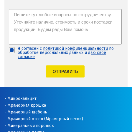
Я согласен с
политикой конфиденциальности
по
обработке персональных данных и
даю свое
согласие
ОТПРАВИТЬ
Микрокальцит
Мраморная крошка
Мраморный щебень
Мраморный отсев (Мраморный песок)
Минеральный порошок