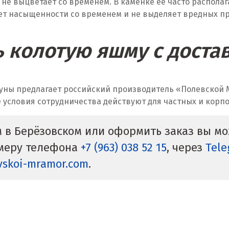
и не выцветает со временем. В каменке её часто распола
ет насыщенности со временем и не выделяет вредных пр
ь колотую яшму с доста
уны предлагает российский производитель «Полевской М
е условия сотрудничества действуют для частных и корп
м в Берёзовском или оформить заказ вы м
омеру телефона
+7 (963) 038 52 15
, через
Tele
vskoi-mramor.com
.