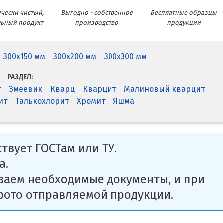
чески чистый,
Выгодно - собственное
Бесплатные образцы
льный продукт
производство
продукции
300x150 мм
300x200 мм
300x300 мм
РАЗДЕЛ:
т
Змеевик
Кварц
Кварцит
Малиновый кварцит
ит
Талькохлорит
Хромит
Яшма
твует ГОСТам или ТУ.
а.
ваем необходимые документы, и при
фото отправляемой продукции.