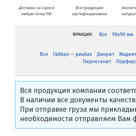
Доставка за 3 дня в
Вся продукция
Экологи
любую точку РФ
сертифицирована
натура
Все
90x90 мм
ФРАКЦИЯ:
Все
Габбро — диабаз
Диорит
Жадеи
Пироксенит
Порфир
Вся продукция компании соответс
В наличии все документы качеств
При отправке груза мы приклады
необходимости отправляем Вам 