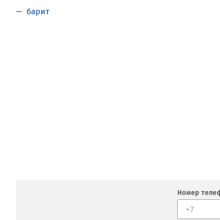
барит
Номер теле