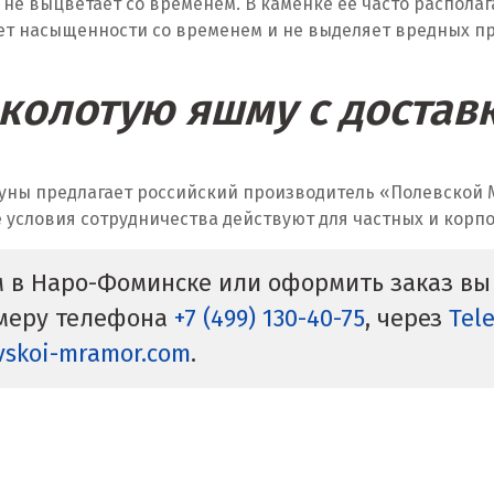
и не выцветает со временем. В каменке её часто распола
ет насыщенности со временем и не выделяет вредных пр
 колотую яшму с доста
уны предлагает российский производитель «Полевской М
е условия сотрудничества действуют для частных и корп
м в Наро-Фоминске или оформить заказ вы
омеру телефона
+7 (499) 130-40-75
, через
Tel
vskoi-mramor.com
.