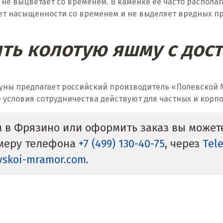
и не выцветает со временем. В каменке её часто распола
ет насыщенности со временем и не выделяет вредных пр
ить колотую яшму с дос
уны предлагает российский производитель «Полевской М
е условия сотрудничества действуют для частных и корп
м в Фрязино или оформить заказ вы может
омеру телефона
+7 (499) 130-40-75
, через
Tel
vskoi-mramor.com
.