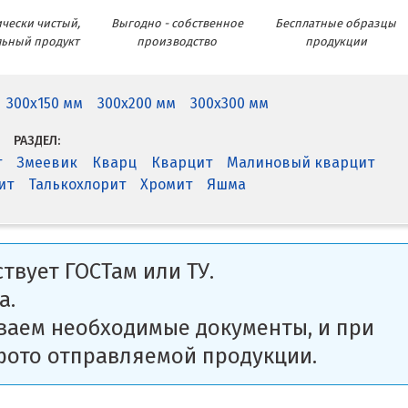
чески чистый,
Выгодно - собственное
Бесплатные образцы
льный продукт
производство
продукции
300x150 мм
300x200 мм
300x300 мм
РАЗДЕЛ:
т
Змеевик
Кварц
Кварцит
Малиновый кварцит
ит
Талькохлорит
Хромит
Яшма
твует ГОСТам или ТУ.
а.
ваем необходимые документы, и при
фото отправляемой продукции.