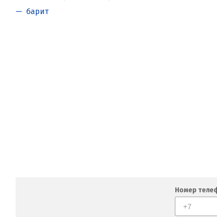
барит
Номер теле