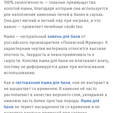
100% экологичность — главные преимущества
колотой яшмы, благодаря которым она используется
для наполнения каменных печей в банях и саунах.
Она дает мягкий и легкий пар при нагреве, и что
важно — проявляет лечебные свойства.
Яшма — натуральный
камень для бани
от
российского производителя «Полевской Мрамор». К
характерным чертам материала относится высокая
плотность, твердость и невосприимчивость к
сырости. Колотая яшма для бани не впитывает влагу,
поэтому не деформируется даже при интенсивном
использовании.
Как и
галтованная яшма для бани
, они не выгорает и
не выцветает со временем. В каменке её часто
располагают в качестве верхнего слоя, укладывая в
нижнюю часть более простые породы.
Яшма для
бани
не теряет насыщенности со временем и не
выделяет вредных примесей при нагреве.