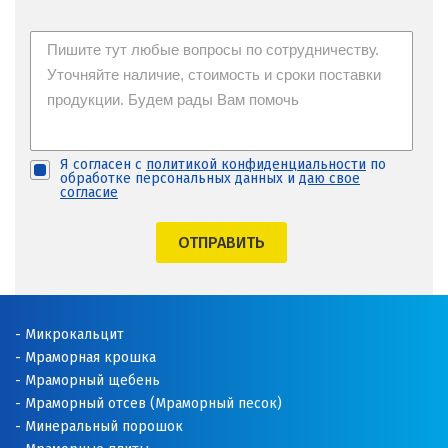
Я согласен с
политикой конфиденциальности
по
обработке персональных данных и
даю свое
согласие
ОТПРАВИТЬ
Микрокальцит
Мраморная крошка
Мраморный щебень
Мраморный отсев (Мраморный песок)
Минеральный порошок