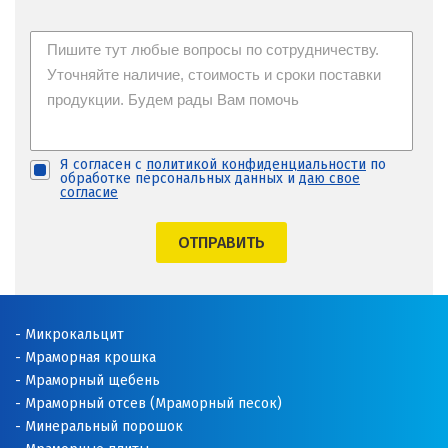
Я согласен с
политикой конфиденциальности
по
обработке персональных данных и
даю свое
согласие
ОТПРАВИТЬ
Микрокальцит
Мраморная крошка
Мраморный щебень
Мраморный отсев (Мраморный песок)
Минеральный порошок