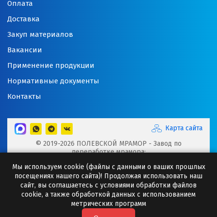
Оплата
Доставка
Закуп материалов
Вакансии
Применение продукции
Нормативные документы
Контакты
Карта сайта
© 2019-2026 ПОЛЕВСКОЙ МРАМОР - Завод по
переработке мрамора:
Микрокальцит, Мраморная крошка, Мраморный щебень,
Мы используем cookie (файлы с данными о ваших прошлых
Минеральные порошки, Добавки для буровых растворов
посещениях нашего сайта)! Продолжая использовать наш
Сайт носит исключительно информационный характер и
сайт, вы соглашаетесь с условиями обработки файлов
ни при каких случаях информация не может являться
cookie, а также обработкой данных с использованием
публичной офертой.
метрических программ
Любое копирование информации с сайта разрешено